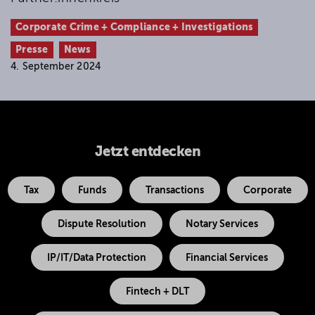
Corporate Crime + Compliance + Investigations
Presse
News
4. September 2024
Jetzt entdecken
Tax
Funds
Transactions
Corporate
Dispute Resolution
Notary Services
IP/IT/Data Protection
Financial Services
Fintech + DLT