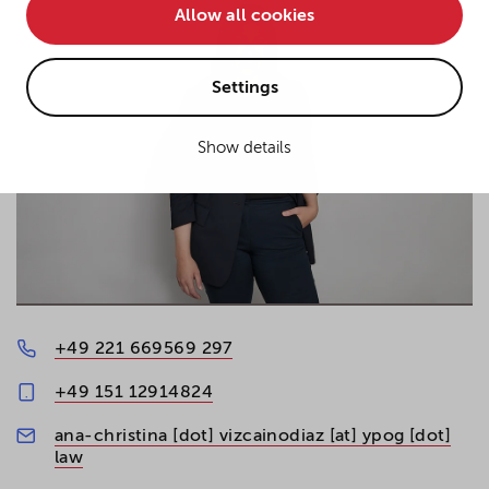
Allow all cookies
• improve the functionality of the website and
• Track your online behavior for targeted advertising
purposes.
Settings
Show details
If you agree to all optional cookies being used for the
previously mentioned purposes, click "Accept all".
Alternatively, click "Accept only technically necessary"
to reject all optional cookies.
By clicking on "Settings", you can individualize your
choice of optional cookies. You can revoke or change
your consent or selection at any time by clicking on the
+49 221 669569 297
cookie
button at the bottom of our website.
+49 151 12914824
ana-christina [dot] vizcainodiaz [at] ypog [dot]
For more details, see the cookie settings and our
law
privacy policy
.