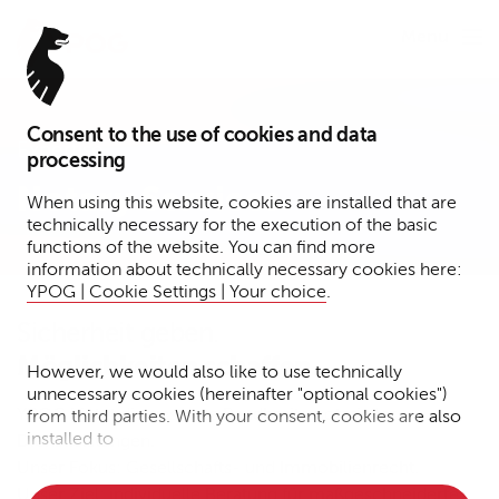
Menu
Consent to the use of cookies and data
Expertise
processing
Notary Services
When using this website, cookies are installed that are
technically necessary for the execution of the basic
functions of the website. You can find more
information about technically necessary cookies here:
YPOG | Cookie Settings | Your choice
.
Sicherheit geben.
Möglichkeiten schaffen.
However, we would also like to use technically
unnecessary cookies (hereinafter "optional cookies")
YPOG bietet die gesamte Bandbreite notarieller
from third parties. With your consent, cookies are also
installed to
Dienstleistungen.
Unser Fokus: Gesellschafts- und Immobilienrecht.
• Measure the performance of the website
Unser Ziel: individuelle Beratung für maßgeschneiderte