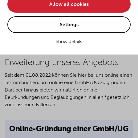
Allow all cookies
• improve the functionality of the website and
und rechtssichere Lösungen.
• Track your online behavior for targeted advertising
purposes.
Settings
Get in touch
Show details
If you agree to all optional cookies being used for the
previously mentioned purposes, click "Accept all".
Alternatively, click "Accept only technically necessary"
Erweiterung unseres Angebots:
to reject all optional cookies.
Seit dem 01.08.2022 können Sie hier bei uns online einen
Termin buchen, um online eine GmbH/UG zu gründen.
By clicking on "Settings", you can individualize your
Darüber hinaus bieten wir natürlich online
choice of optional cookies. You can revoke or change
Beurkundungen und Beglaubigungen in allen *gesetzlich
your consent or selection at any time by clicking on the
cookie
button at the bottom of our website.
zugelassenen Fällen an.
For more details, see the cookie settings and our
Online-Gründung einer GmbH/UG
privacy policy
.