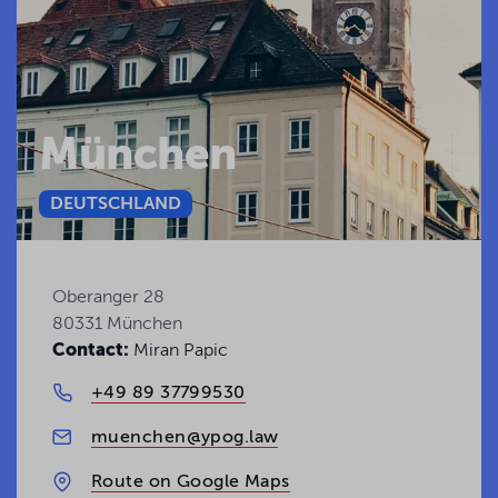
München
DEUTSCHLAND
Oberanger 28
80331 München
Contact:
Miran Papic
+49 89 37799530
muenchen@ypog.law
Route on Google Maps