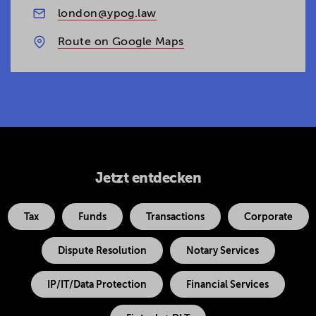
london@ypog.law
Route on Google Maps
Jetzt entdecken
Tax
Funds
Transactions
Corporate
Dispute Resolution
Notary Services
IP/IT/Data Protection
Financial Services