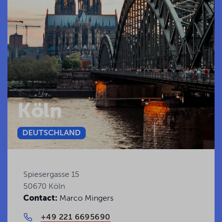
Köln
DEUTSCHLAND
Spiesergasse 15
50670 Köln
Contact:
Marco Mingers
+49 221 6695690