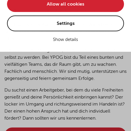
Allow all cookies
• improve the functionality of the website and
Bei YPOG denken wir zukunftsorientiert. Unser Ziel: den
• Track your online behavior for targeted advertising
nachhaltigen Fortschritt unserer Gesellschaft optimal
purposes.
Settings
durch unsere Beratung zu unterstützen. Wir arbeiten agil
und denken „digital first”. Veränderung sehen wir als
Chance.
Show details
If you agree to all optional cookies being used for the
previously mentioned purposes, click "Accept all".
Wir wollen dir ermöglichen, die beste Version
deiner
Alternatively, click "Accept only technically necessary"
selbst zu werden.
Bei YPOG bist du Teil eines bunten und
to reject all optional cookies.
vielfältigen Teams, das dir Raum gibt, um zu wachsen.
Fachlich und menschlich. Wir sind mutig, unterstützen uns
gegenseitig und feiern gemeinsam Erfolge.
By clicking on "Settings", you can individualize your
choice of optional cookies. You can revoke or change
Du suchst einen Arbeitgeber, bei dem du viele Freiheiten
your consent or selection at any time by clicking on the
genießt und deine
Persönlichkeit
einbringen kannst? Der
cookie
button at the bottom of our website.
locker im Umgang und richtungsweisend im Handeln ist?
Der einen hohen Anspruch hat und dich individuell
fördert? Dann sollten wir uns kennenlernen.
For more details, see the cookie settings and our
privacy policy
.