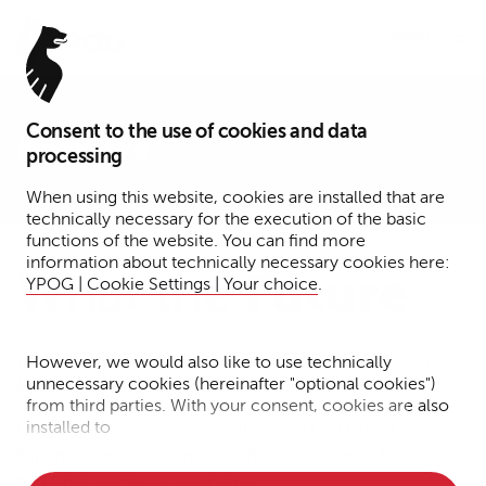
Menu
Consent to the use of cookies and data
Karriere
processing
When using this website, cookies are installed that are
technically necessary for the execution of the basic
functions of the website. You can find more
information about technically necessary cookies here:
What the
Future
YPOG | Cookie Settings | Your choice
.
Wir wollen etwas bewegen. Gemeinsam mit unseren
However, we would also like to use technically
unnecessary cookies (hereinafter "optional cookies")
Mandant:innen. Gemeinsam mit dir.
from third parties. With your consent, cookies are also
installed to
Du wirst Teil einer unkonventionellen Law Firm. Die
Expertise einer großen Wirtschaftskanzlei trifft bei uns auf
• Measure the performance of the website
den Geist junger Gründer:innen.