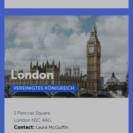
London
VEREINIGTES KÖNIGREICH
1 Pancras Square
London N1C 4AG
Contact:
Laura McGuffin