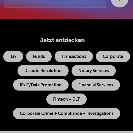
Jetzt entdecken
Tax
Funds
Transactions
Corporate
Dispute Resolution
Notary Services
IP/IT/Data Protection
Financial Services
Fintech + DLT
Corporate Crime + Compliance + Investigations