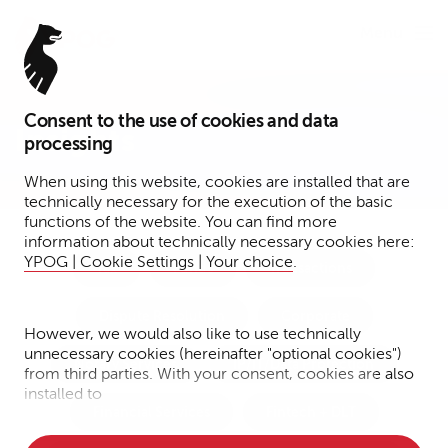
Menu
Consent to the use of cookies and data
Insights
processing
When using this website, cookies are installed that are
technically necessary for the execution of the basic
functions of the website. You can find more
information about technically necessary cookies here:
YPOG | Cookie Settings | Your choice
.
Tax
Funds
Transactions
Dispute Resolution
Corporate
However, we would also like to use technically
unnecessary cookies (hereinafter "optional cookies")
Notary Services
IP/IT/Data Protection
from third parties. With your consent, cookies are also
installed to
Financial Services
Fintech + DLT
• Measure the performance of the website