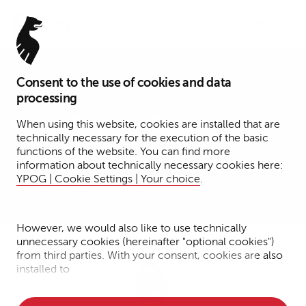
Menu
Consent to the use of cookies and data
Manager People + Culture
processing
Anna-Sophie Grevers
When using this website, cookies are installed that are
technically necessary for the execution of the basic
functions of the website. You can find more
Hamburg
information about technically necessary cookies here:
YPOG | Cookie Settings | Your choice
.
People + Culture
However, we would also like to use technically
unnecessary cookies (hereinafter "optional cookies")
from third parties. With your consent, cookies are also
installed to
• Measure the performance of the website