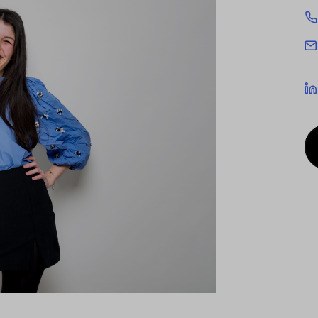
cookies being used for the previously mentioned
Alternatively, click "Accept only technically necessary"
u can individualize your choice of optional cookies.
r consent or selection at any time by clicking on
tom of our website.
kie settings and our
privacy policy
.