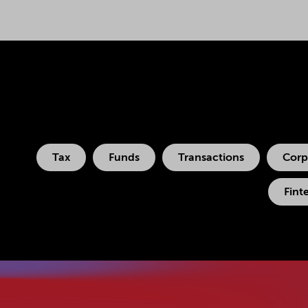
Tax
Funds
Transactions
Corp
Fint