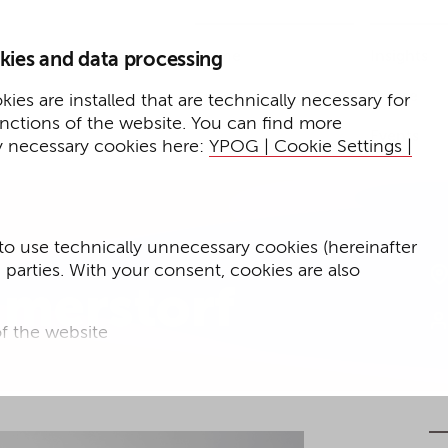
Home
Insights
kies and data processing
Presse
Expertise
ies are installed that are technically necessary for
unctions of the website. You can find more
Events
y necessary cookies here:
YPOG | Cookie Settings |
to use technically unnecessary cookies (hereinafter
d parties. With your consent, cookies are also
merstorf
f the website
f the website and
for targeted advertising purposes.