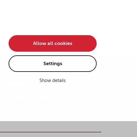
Team
De
/
En
Karriere
Kontakt
Allow all cookies
Settings
Show details
Hamburg
Business Professionals