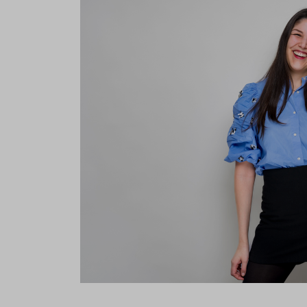
If you agree to all optional 
purposes, click "Accept all". 
to reject all optional cookies.
By clicking on "Settings", yo
You can revoke or change you
the
cookie
button at the bot
For more details, see the coo