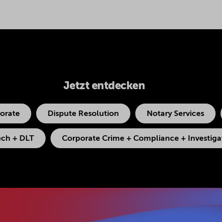
Jetzt entdecken
orate
Dispute Resolution
Notary Services
ech + DLT
Corporate Crime + Compliance + Investiga