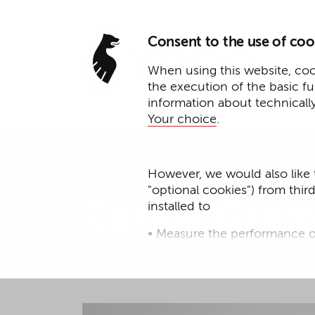
Consent to the use of coo
When using this website, cook
the execution of the basic f
information about technicall
Your choice
.
Workplace Assistant
However, we would also like 
"optional cookies") from thir
Carina Gram
installed to
• Measure the performance o
• improve the functionality o
• Track your online behavior 