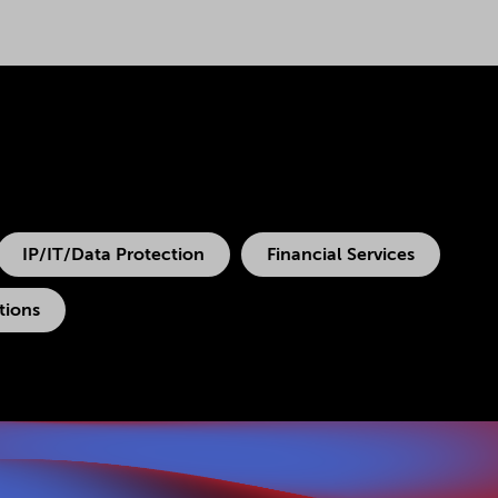
IP/IT/Data Protection
Financial Services
tions