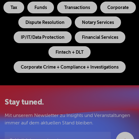
Tax
Funds
Transactions
Corporate
Dispute Resolution
Notary Services
IP/IT/Data Protection
Financial Services
Fintech + DLT
Corporate Crime + Compliance + Investigations
Stay tuned.
Mit unserem Newsletter zu Insights und Veranstaltungen
immer auf dem aktuellen Stand bleiben.