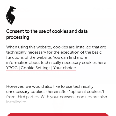
Menu
Consent to the use of cookies and data
Controlling Manager
processing
Christian Ketelsen
When using this website, cookies are installed that are
technically necessary for the execution of the basic
functions of the website. You can find more
Hamburg
information about technically necessary cookies here:
YPOG | Cookie Settings | Your choice
.
Business Professionals
However, we would also like to use technically
unnecessary cookies (hereinafter "optional cookies")
from third parties. With your consent, cookies are also
installed to
• Measure the performance of the website