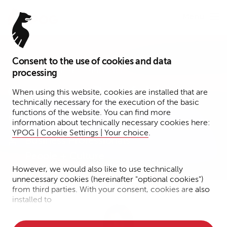
Menu
Consent to the use of cookies and data
People + Culture Manager
processing
Constanze Beckfeld
When using this website, cookies are installed that are
technically necessary for the execution of the basic
functions of the website. You can find more
Köln
information about technically necessary cookies here:
YPOG | Cookie Settings | Your choice
.
Business Professionals
People + Culture
However, we would also like to use technically
unnecessary cookies (hereinafter "optional cookies")
from third parties. With your consent, cookies are also
installed to
• Measure the performance of the website