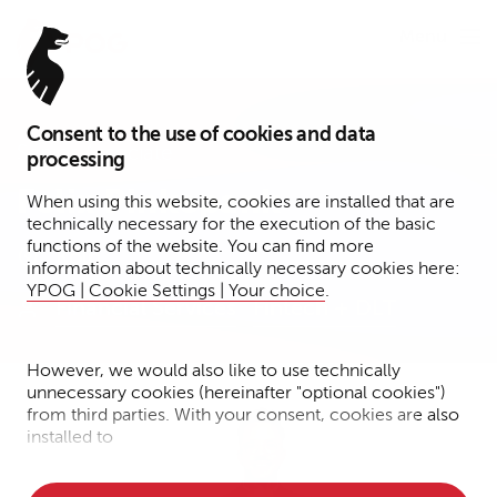
Menu
Consent to the use of cookies and data
Senior Associate
processing
Felix Pinkepank
When using this website, cookies are installed that are
technically necessary for the execution of the basic
functions of the website. You can find more
Köln
information about technically necessary cookies here:
YPOG | Cookie Settings | Your choice
.
Financial Services
Fintech + DLT
However, we would also like to use technically
unnecessary cookies (hereinafter "optional cookies")
from third parties. With your consent, cookies are also
installed to
• Measure the performance of the website