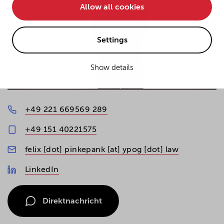
Allow all cookies
• improve the functionality of the website and
• Track your online behavior for targeted advertising
purposes.
Settings
Show details
If you agree to all optional cookies being used for the
previously mentioned purposes, click "Accept all".
Alternatively, click "Accept only technically necessary"
to reject all optional cookies.
+49 221 669569 289
+49 151 40221575
By clicking on "Settings", you can individualize your
choice of optional cookies. You can revoke or change
felix [dot] pinkepank [at] ypog [dot] law
your consent or selection at any time by clicking on the
cookie
button at the bottom of our website.
LinkedIn
Direktnachricht
For more details, see the cookie settings and our
privacy policy
.