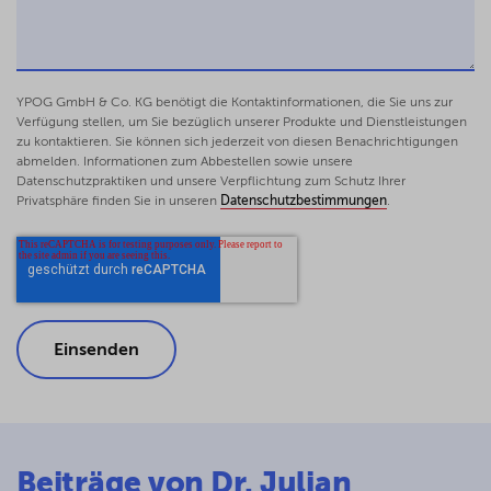
Jüngere Entwicklungen zur
Mehrheitsbeteiligung und zum
einheitlichen geschäftlichen
Betätigungswillen,
YPOG GmbH & Co. KG benötigt die Kontaktinformationen, die Sie uns zur
Deutsches Steuerrecht 2026, Seite 516 - 523
Verfügung stellen, um Sie bezüglich unserer Produkte und Dienstleistungen
Hinzurechnungsbesteuerung: Alte und
zu kontaktieren. Sie können sich jederzeit von diesen Benachrichtigungen
abmelden. Informationen zum Abbestellen sowie unsere
neue Erkenntnisse – Zugleich Anmerkung
Datenschutzpraktiken und unsere Verpflichtung zum Schutz Ihrer
zum Urteil FG Düsseldorf vom 2.8.2024 – 1
Privatsphäre finden Sie in unseren
Datenschutzbestimmungen
.
K 2666/19 F,
Internationale Steuer-Rundschau 2025, Seite
201 - 209 (gemeinsam mit Florian Oppel)
Anmerkung zu BFH, Urteil vom 25.9.2024
– II R 21/20, II R 36/21,
Die Unternehmensbesteuerung 2025, Seite
240 - 251
Die steuerliche Einordnung der Etablierung
einer Prinzipalstruktur als Überlassung
einer Geschäftschance oder gar
Beiträge von Dr. Julian
Funktionsverlagerung