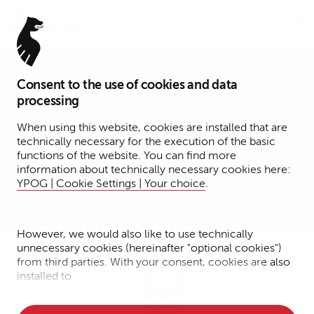
Menu
Consent to the use of cookies and data
Associated Partner*
processing
Dr. Julian Solowjeff
When using this website, cookies are installed that are
technically necessary for the execution of the basic
functions of the website. You can find more
München
information about technically necessary cookies here:
YPOG | Cookie Settings | Your choice
.
Tax
However, we would also like to use technically
unnecessary cookies (hereinafter "optional cookies")
from third parties. With your consent, cookies are also
installed to
• Measure the performance of the website