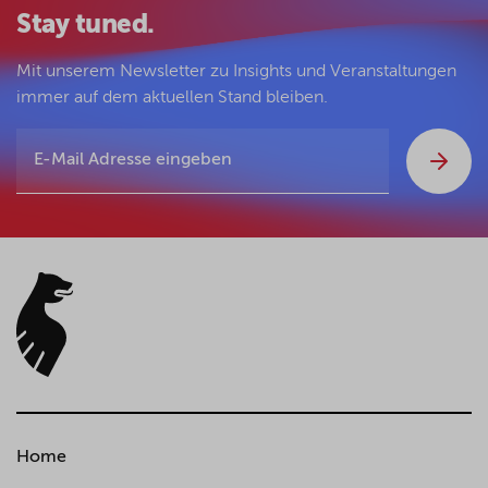
Ertragsteuerliche Organschaft bei
Stay tuned.
Umstrukturierungen – Aktuelle
Entwicklungen,
Mit unserem Newsletter zu Insights und Veranstaltungen
Der Betrieb 2023, Seite 1433 - 1440
immer auf dem aktuellen Stand bleiben.
(gemeinsam mit Ulrich Prinz)
Anmerkung zu BFH, Urteil vom 2.11.2022
– I R 29/19,
Finanz-Rundschau 2023, Seite 360 - 366
Sind „Kosten für den Vermögensübergang“
iSd § 12 Abs. 2 S. 1 UmwStG „Kosten des
Vermögensübergangs“?,
Deutsches Steuerrecht 2020, Seite 2844 -
2948 (gemeinsam mit Patriz Ergenzinger)
Home