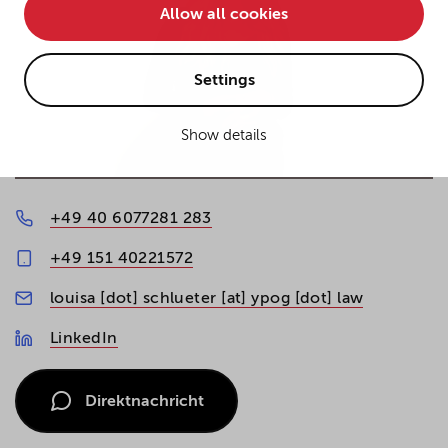
Allow all cookies
• improve the functionality of the website and
• Track your online behavior for targeted advertising
purposes.
Settings
Show details
If you agree to all optional cookies being used for the
previously mentioned purposes, click "Accept all".
Alternatively, click "Accept only technically necessary"
to reject all optional cookies.
+49 40 6077281 283
+49 151 40221572
By clicking on "Settings", you can individualize your
louisa [dot] schlueter [at] ypog [dot] law
choice of optional cookies. You can revoke or change
your consent or selection at any time by clicking on the
LinkedIn
cookie
button at the bottom of our website.
Direktnachricht
For more details, see the cookie settings and our
privacy policy
.