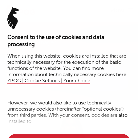
Menu
Consent to the use of cookies and data
Marketing Manager
processing
Louisa Schlüter
When using this website, cookies are installed that are
technically necessary for the execution of the basic
functions of the website. You can find more
Hamburg
information about technically necessary cookies here:
YPOG | Cookie Settings | Your choice
.
Business Professionals
However, we would also like to use technically
unnecessary cookies (hereinafter "optional cookies")
from third parties. With your consent, cookies are also
installed to
• Measure the performance of the website