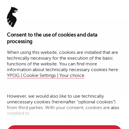
Menu
Consent to the use of cookies and data
Senior Associate
processing
Luisa Geserich
When using this website, cookies are installed that are
technically necessary for the execution of the basic
functions of the website. You can find more
Köln
information about technically necessary cookies here:
YPOG | Cookie Settings | Your choice
.
Tax
However, we would also like to use technically
unnecessary cookies (hereinafter "optional cookies")
from third parties. With your consent, cookies are also
installed to
• Measure the performance of the website