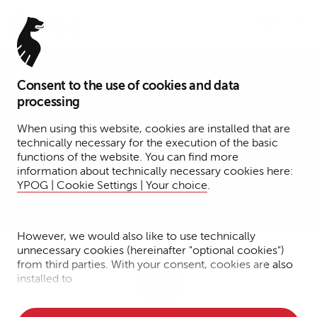
Menu
Consent to the use of cookies and data
Senior Associate
processing
Martin Braun
When using this website, cookies are installed that are
technically necessary for the execution of the basic
functions of the website. You can find more
Köln
information about technically necessary cookies here:
YPOG | Cookie Settings | Your choice
.
Tax
Funds
However, we would also like to use technically
unnecessary cookies (hereinafter "optional cookies")
from third parties. With your consent, cookies are also
installed to
• Measure the performance of the website