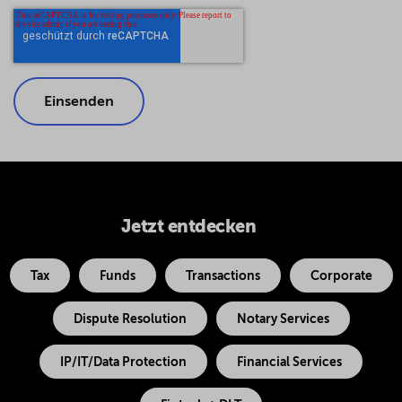
Jetzt entdecken
Tax
Funds
Transactions
Corporate
Dispute Resolution
Notary Services
IP/IT/Data Protection
Financial Services