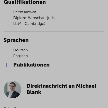
Qualifikationen
Rechtsanwalt
Diplom-Wirtschaftsjurist
LL.M. (Cambridge)
Sprachen
Deutsch
Englisch
Publikationen
Art. 4 OECD-MA (Ansässigkeit)
in: Vogel/Lehner, DBA, 7. Aufl. 2020
(gemeinsam mit Roland Ismer) (im
Direktnachricht an Michael
Erscheinen)
Blank
Umsatzsteuerfreiheit der Management Fee
bei typischen Private Equity/Venture