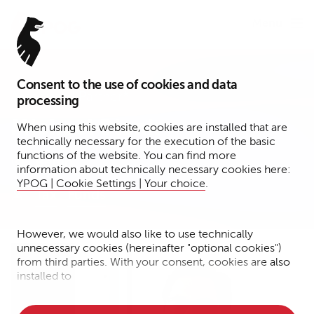
Menu
Consent to the use of cookies and data
Associated Partner*
processing
Michael Blank
When using this website, cookies are installed that are
technically necessary for the execution of the basic
functions of the website. You can find more
Berlin
information about technically necessary cookies here:
YPOG | Cookie Settings | Your choice
.
Tax
Funds
However, we would also like to use technically
unnecessary cookies (hereinafter "optional cookies")
from third parties. With your consent, cookies are also
installed to
• Measure the performance of the website