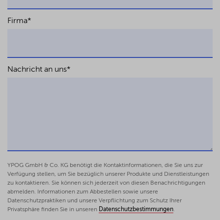
Search of a Rationale?
Intertax 2015, S. 245–254 (gemeinsam mit
Firma
*
Roland Ismer)
Art. 19 OECD MC (Government Service)
in: Reimer/Rust (Hrsg.), Klaus Vogel on Double
Taxation Conventions, 4. Aufl. 2015
Nachricht an uns
*
(gemeinsam mit Roland Ismer)
YPOG GmbH & Co. KG benötigt die Kontaktinformationen, die Sie uns zur
Verfügung stellen, um Sie bezüglich unserer Produkte und Dienstleistungen
zu kontaktieren. Sie können sich jederzeit von diesen Benachrichtigungen
abmelden. Informationen zum Abbestellen sowie unsere
Datenschutzpraktiken und unsere Verpflichtung zum Schutz Ihrer
Privatsphäre finden Sie in unseren
Datenschutzbestimmungen
.