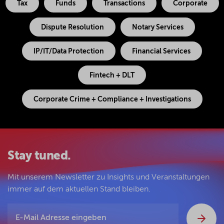
Tax
Funds
Transactions
Corporate
Dispute Resolution
Notary Services
IP/IT/Data Protection
Financial Services
Fintech + DLT
Corporate Crime + Compliance + Investigations
Stay tuned.
Mit unserem Newsletter zu Insights und Veranstaltungen
immer auf dem aktuellen Stand bleiben.