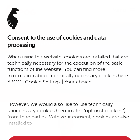
Menu
Consent to the use of cookies and data
Workplace Manager
processing
Miran Papic
When using this website, cookies are installed that are
technically necessary for the execution of the basic
functions of the website. You can find more
München
information about technically necessary cookies here:
YPOG | Cookie Settings | Your choice
.
Business Professionals
However, we would also like to use technically
unnecessary cookies (hereinafter "optional cookies")
from third parties. With your consent, cookies are also
installed to
• Measure the performance of the website