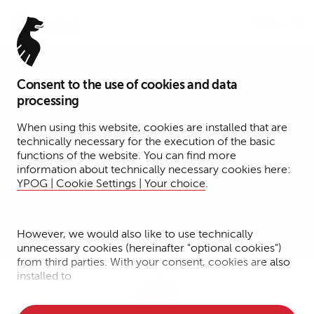
Menu
Consent to the use of cookies and data
Legal and Notary Assistant
processing
Mithushan
When using this website, cookies are installed that are
technically necessary for the execution of the basic
Sripathmanathan
functions of the website. You can find more
information about technically necessary cookies here:
YPOG | Cookie Settings | Your choice
.
Berlin
Notary Services
Business Professionals
However, we would also like to use technically
unnecessary cookies (hereinafter "optional cookies")
from third parties. With your consent, cookies are also
installed to
• Measure the performance of the website