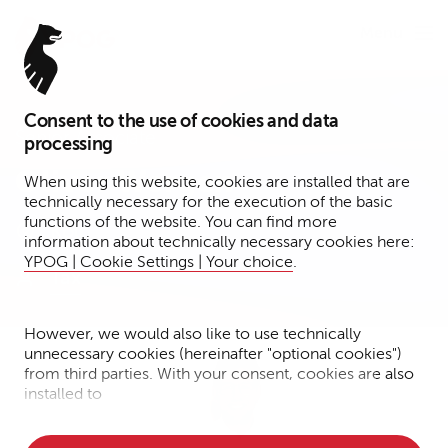
Menu
Consent to the use of cookies and data
Senior Associate
processing
Oliver Wergen
When using this website, cookies are installed that are
technically necessary for the execution of the basic
functions of the website. You can find more
Köln
information about technically necessary cookies here:
YPOG | Cookie Settings | Your choice
.
Tax
However, we would also like to use technically
unnecessary cookies (hereinafter "optional cookies")
from third parties. With your consent, cookies are also
installed to
• Measure the performance of the website