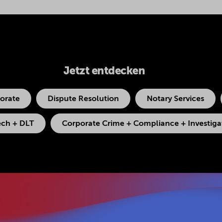
Jetzt entdecken
orate
Dispute Resolution
Notary Services
ech + DLT
Corporate Crime + Compliance + Investiga