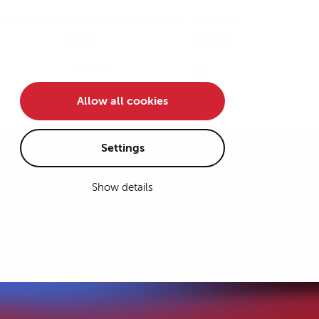
Team
De
/
En
Karriere
Kontakt
Allow all cookies
Settings
Show details
Hamburg
Tax
Transactions