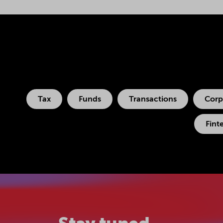
Tax
Funds
Transactions
Corp
Fint