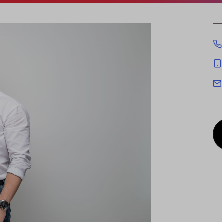
cookies being used for the previously mentioned
Alternatively, click "Accept only technically necessary"
u can individualize your choice of optional cookies.
r consent or selection at any time by clicking on
tom of our website.
kie settings and our
privacy policy
.