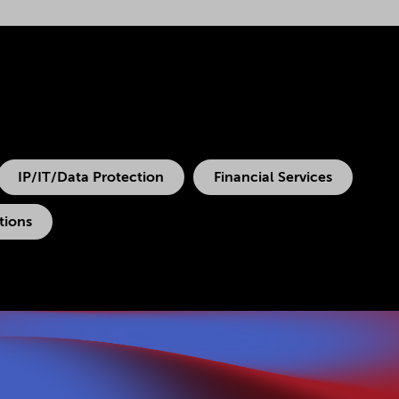
IP/IT/Data Protection
Financial Services
tions