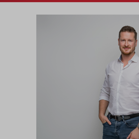
If you agree to all optional 
purposes, click "Accept all". 
to reject all optional cookies.
By clicking on "Settings", yo
You can revoke or change you
the
cookie
button at the bot
For more details, see the coo