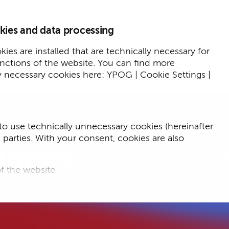
Home
Insights
kies and data processing
Presse
Expertise
ies are installed that are technically necessary for
unctions of the website. You can find more
Events
y necessary cookies here:
YPOG | Cookie Settings |
to use technically unnecessary cookies (hereinafter
d parties. With your consent, cookies are also
annes
f the website
f the website and
for targeted advertising purposes.