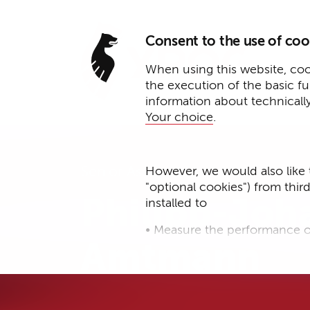
Consent to the use of coo
When using this website, cook
the execution of the basic f
information about technicall
Your choice
.
Senior Associate
However, we would also like 
"optional cookies") from thir
Philipp-Joh
installed to
• Measure the performance o
Amtmann
• improve the functionality o
• Track your online behavior 