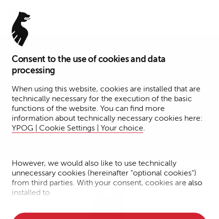
Menu
Consent to the use of cookies and data
Director BDMC
processing
Sandra Meyer
When using this website, cookies are installed that are
technically necessary for the execution of the basic
functions of the website. You can find more
Hamburg
information about technically necessary cookies here:
YPOG | Cookie Settings | Your choice
.
Business Professionals
However, we would also like to use technically
unnecessary cookies (hereinafter "optional cookies")
from third parties. With your consent, cookies are also
installed to
• Measure the performance of the website