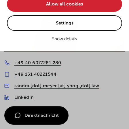
Allow all cookies
• improve the functionality of the website and
• Track your online behavior for targeted advertising
purposes.
Settings
Show details
If you agree to all optional cookies being used for the
previously mentioned purposes, click "Accept all".
Alternatively, click "Accept only technically necessary"
to reject all optional cookies.
+49 40 6077281 280
+49 151 40221544
By clicking on "Settings", you can individualize your
sandra [dot] meyer [at] ypog [dot] law
choice of optional cookies. You can revoke or change
your consent or selection at any time by clicking on the
LinkedIn
cookie
button at the bottom of our website.
Direktnachricht
For more details, see the cookie settings and our
privacy policy
.