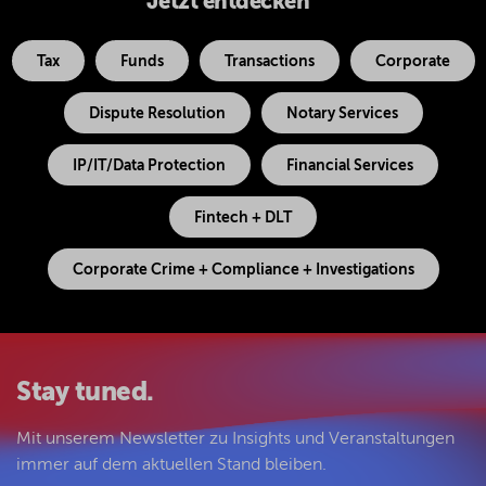
Jetzt entdecken
Tax
Funds
Transactions
Corporate
Dispute Resolution
Notary Services
IP/IT/Data Protection
Financial Services
Fintech + DLT
Corporate Crime + Compliance + Investigations
Stay tuned.
Mit unserem Newsletter zu Insights und Veranstaltungen
immer auf dem aktuellen Stand bleiben.