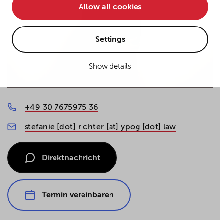
Allow all cookies
• improve the functionality of the website and
• Track your online behavior for targeted advertising
purposes.
Settings
Show details
If you agree to all optional cookies being used for the
previously mentioned purposes, click "Accept all".
Alternatively, click "Accept only technically necessary"
to reject all optional cookies.
+49 30 7675975 36
stefanie [dot] richter [at] ypog [dot] law
By clicking on "Settings", you can individualize your
choice of optional cookies. You can revoke or change
your consent or selection at any time by clicking on the
Direktnachricht
cookie
button at the bottom of our website.
Termin vereinbaren
For more details, see the cookie settings and our
privacy policy
.