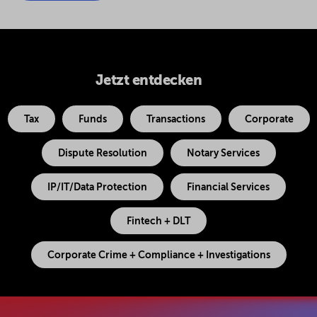
Jetzt entdecken
Tax
Funds
Transactions
Corporate
Dispute Resolution
Notary Services
IP/IT/Data Protection
Financial Services
Fintech + DLT
Corporate Crime + Compliance + Investigations