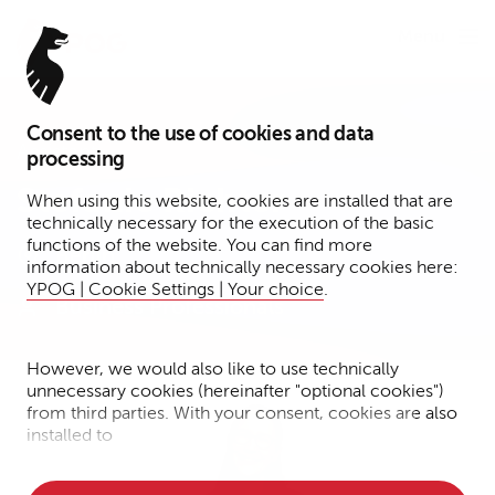
Menu
Consent to the use of cookies and data
Assistant
processing
Stefanie Richter
When using this website, cookies are installed that are
technically necessary for the execution of the basic
functions of the website. You can find more
Berlin
information about technically necessary cookies here:
YPOG | Cookie Settings | Your choice
.
Business Professionals
However, we would also like to use technically
unnecessary cookies (hereinafter "optional cookies")
from third parties. With your consent, cookies are also
installed to
• Measure the performance of the website