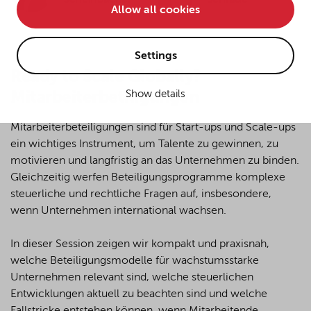
Scheinbacher
Schrade
Allow all cookies
• improve the functionality of the website and
• Track your online behavior for targeted advertising
purposes.
Settings
Ready to Scale Globally?
Show details
Mitarbeiterbetiligungen
If you agree to all optional cookies being used for the
previously mentioned purposes, click "Accept all".
Mitarbeiterbeteiligungen sind für Start-ups und Scale-ups
Alternatively, click "Accept only technically necessary"
to reject all optional cookies.
ein wichtiges Instrument, um Talente zu gewinnen, zu
motivieren und langfristig an das Unternehmen zu binden.
Gleichzeitig werfen Beteiligungsprogramme komplexe
By clicking on "Settings", you can individualize your
steuerliche und rechtliche Fragen auf, insbesondere,
choice of optional cookies. You can revoke or change
wenn Unternehmen international wachsen.
your consent or selection at any time by clicking on the
cookie
button at the bottom of our website.
In dieser Session zeigen wir kompakt und praxisnah,
welche Beteiligungsmodelle für wachstumsstarke
Unternehmen relevant sind, welche steuerlichen
For more details, see the cookie settings and our
Entwicklungen aktuell zu beachten sind und welche
privacy policy
.