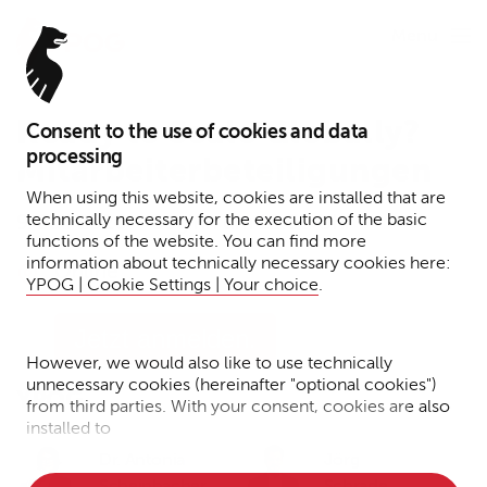
Menu
Ready to Scale Globally?
Consent to the use of cookies and data
processing
Mitarbeiterbeteiligungen
When using this website, cookies are installed that are
technically necessary for the execution of the basic
9. Juli 2026 – Beginn um 12:30 Uhr
functions of the website. You can find more
information about technically necessary cookies here:
Online
YPOG | Cookie Settings | Your choice
.
Jetzt anmelden.
However, we would also like to use technically
unnecessary cookies (hereinafter "optional cookies")
YPOG
from third parties. With your consent, cookies are also
installed to
Dr. Antonia
Jörg
• Measure the performance of the website