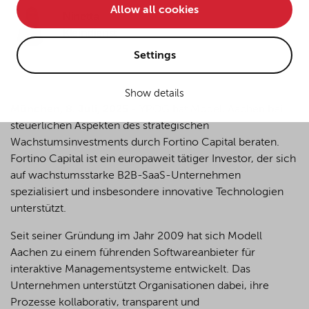
Allow all cookies
• improve the functionality of the website and
Ninetta
Kleindienst
• Track your online behavior for targeted advertising
purposes.
Settings
Show details
If you agree to all optional cookies being used for the
München, 8. Juli, 2025
- YPOG hat Modell Aachen bei
previously mentioned purposes, click "Accept all".
steuerlichen Aspekten des strategischen
Alternatively, click "Accept only technically necessary"
to reject all optional cookies.
Wachstumsinvestments durch Fortino Capital beraten.
Fortino Capital ist ein europaweit tätiger Investor, der sich
auf wachstumsstarke B2B-SaaS-Unternehmen
By clicking on "Settings", you can individualize your
spezialisiert und insbesondere innovative Technologien
choice of optional cookies. You can revoke or change
unterstützt.
your consent or selection at any time by clicking on the
cookie
button at the bottom of our website.
Seit seiner Gründung im Jahr 2009 hat sich Modell
Aachen zu einem führenden Softwareanbieter für
interaktive Managementsysteme entwickelt. Das
For more details, see the cookie settings and our
Unternehmen unterstützt Organisationen dabei, ihre
privacy policy
.
Prozesse kollaborativ, transparent und