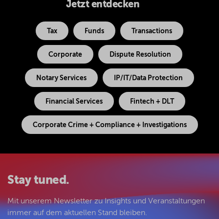
Jetzt entdecken
Tax
Funds
Transactions
Corporate
Dispute Resolution
Notary Services
IP/IT/Data Protection
Financial Services
Fintech + DLT
Corporate Crime + Compliance + Investigations
Stay tuned.
Mit unserem Newsletter zu Insights und Veranstaltungen
immer auf dem aktuellen Stand bleiben.