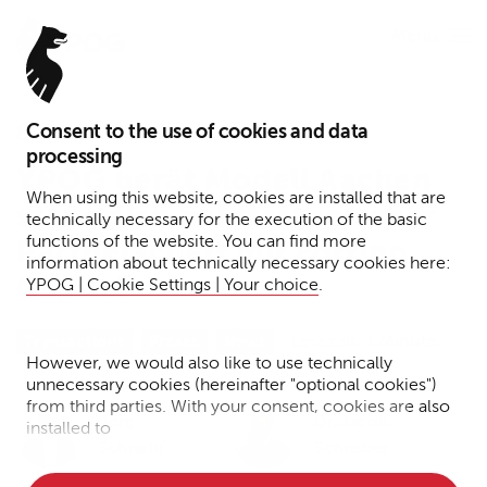
Menu
Consent to the use of cookies and data
8. Juli 2025
processing
YPOG berät Modell Aachen
When using this website, cookies are installed that are
steuerlich bei strategischer
technically necessary for the execution of the basic
functions of the website. You can find more
Partnerschaft mit Fortino
information about technically necessary cookies here:
Capital
YPOG | Cookie Settings | Your choice
.
Lesezeit: 1 Minute
Transactions
Presse
News
However, we would also like to use technically
unnecessary cookies (hereinafter "optional cookies")
from third parties. With your consent, cookies are also
Jörg
Dr. Jacob
installed to
Schrade
Schreiber
• Measure the performance of the website