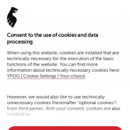
Menu
Consent to the use of cookies and data
Software Developer
processing
David Ewald
When using this website, cookies are installed that are
technically necessary for the execution of the basic
functions of the website. You can find more
München
information about technically necessary cookies here:
YPOG | Cookie Settings | Your choice
.
However, we would also like to use technically
unnecessary cookies (hereinafter "optional cookies")
from third parties. With your consent, cookies are also
installed to
• Measure the performance of the website