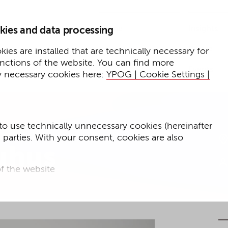
Home
Insights
kies and data processing
Presse
Expertise
ies are installed that are technically necessary for
unctions of the website. You can find more
Events
y necessary cookies here:
YPOG | Cookie Settings |
to use technically unnecessary cookies (hereinafter
d parties. With your consent, cookies are also
uhus
f the website
f the website and
for targeted advertising purposes.