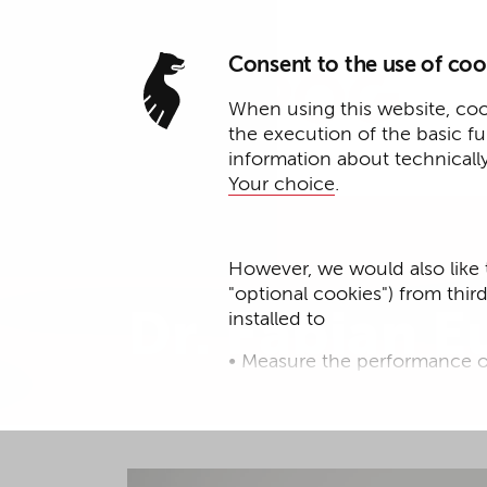
Consent to the use of coo
When using this website, cook
the execution of the basic f
information about technicall
Your choice
.
Partner
However, we would also like 
"optional cookies") from thir
Dr. Fabian E
installed to
• Measure the performance o
• improve the functionality o
• Track your online behavior 