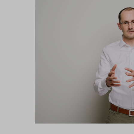
If you agree to all optional 
purposes, click "Accept all". 
to reject all optional cookies.
By clicking on "Settings", yo
You can revoke or change you
the
cookie
button at the bot
For more details, see the coo