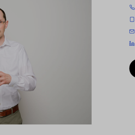
cookies being used for the previously mentioned
Alternatively, click "Accept only technically necessary"
u can individualize your choice of optional cookies.
r consent or selection at any time by clicking on
tom of our website.
kie settings and our
privacy policy
.