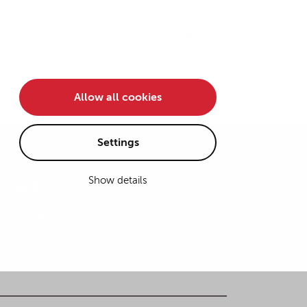
Team
De
/
En
Karriere
Kontakt
Allow all cookies
Settings
Show details
Berlin
Funds