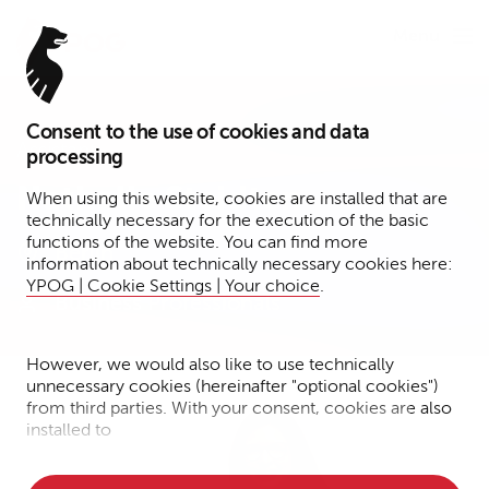
Menu
Consent to the use of cookies and data
Assistant
processing
Nathalie Steidten
When using this website, cookies are installed that are
technically necessary for the execution of the basic
functions of the website. You can find more
Berlin
information about technically necessary cookies here:
YPOG | Cookie Settings | Your choice
.
Business Professionals
However, we would also like to use technically
unnecessary cookies (hereinafter "optional cookies")
from third parties. With your consent, cookies are also
installed to
• Measure the performance of the website