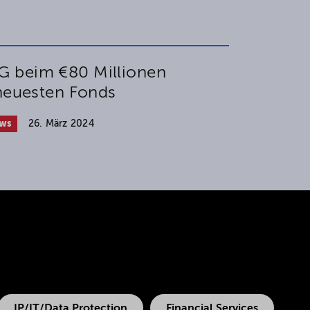
 beim €80 Millionen
 neuesten Fonds
ws
26. März 2024
IP/IT/Data Protection
Financial Services