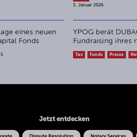
5. Januar 2026
lage eines neuen
YPOG berät DUBAG
pital Fonds
Fundraising ihres
25
Tax
Funds
Presse
Ne
Jetzt entdecken
orate
Dispute Resolution
Notary Services