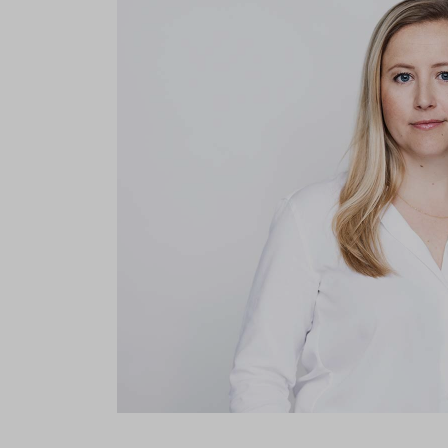
If you agree to all optional 
purposes, click "Accept all". 
to reject all optional cookies.
By clicking on "Settings", yo
You can revoke or change you
the
cookie
button at the bot
For more details, see the coo