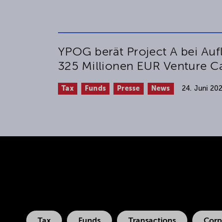
YPOG berät Project A bei Auf
325 Millionen EUR Venture Ca
Tax
Funds
Presse
News
24. Juni 20
Tax
Funds
Transactions
Corp