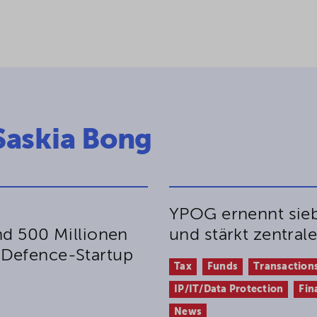
 Saskia Bong
YPOG ernennt sieb
nd 500 Millionen
und stärkt zentral
 Defence-Startup
Tax
Funds
Transaction
IP/IT/Data Protection
Fin
News