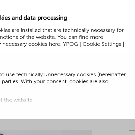
Home
Insights
kies and data processing
Presse
Expertise
ies are installed that are technically necessary for
unctions of the website. You can find more
Events
y necessary cookies here:
YPOG | Cookie Settings |
to use technically unnecessary cookies (hereinafter
d parties. With your consent, cookies are also
ong
f the website
f the website and
for targeted advertising purposes.