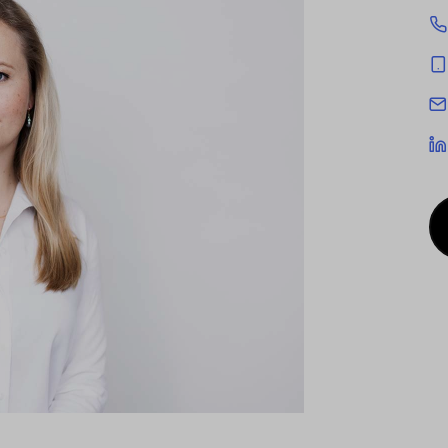
cookies being used for the previously mentioned
Alternatively, click "Accept only technically necessary"
u can individualize your choice of optional cookies.
r consent or selection at any time by clicking on
tom of our website.
kie settings and our
privacy policy
.