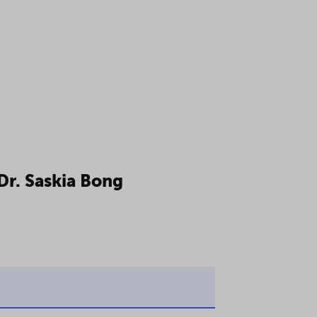
el im System der gesetzlichen Krankenversicherung
Dr. Saskia Bong