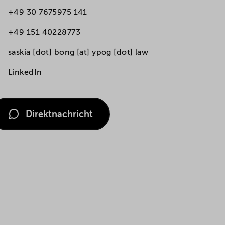
+49 30 7675975 141
+49 151 40228773
saskia [dot] bong [at] ypog [dot] law
LinkedIn
Direktnachricht