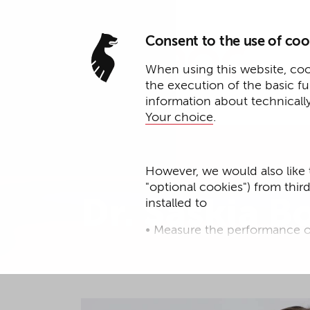
Consent to the use of coo
When using this website, cook
the execution of the basic f
information about technicall
Your choice
.
Associated Partner*
However, we would also like 
"optional cookies") from thir
Dr. Saskia B
installed to
• Measure the performance o
• improve the functionality o
• Track your online behavior 