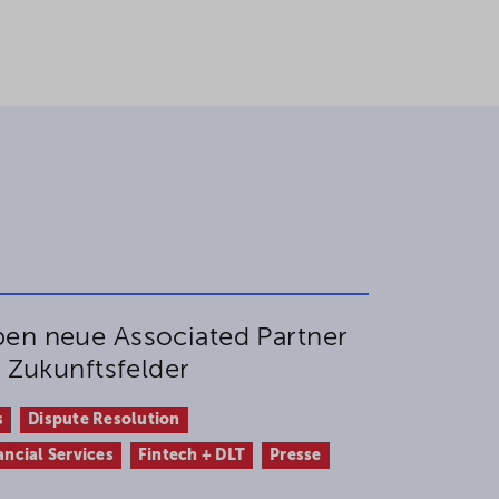
en neue Associated Partner
e Zukunftsfelder
s
Dispute Resolution
ancial Services
Fintech + DLT
Presse