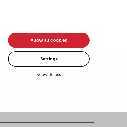
Team
De
/
En
Karriere
Kontakt
Allow all cookies
Settings
Show details
Berlin
Tax
Funds