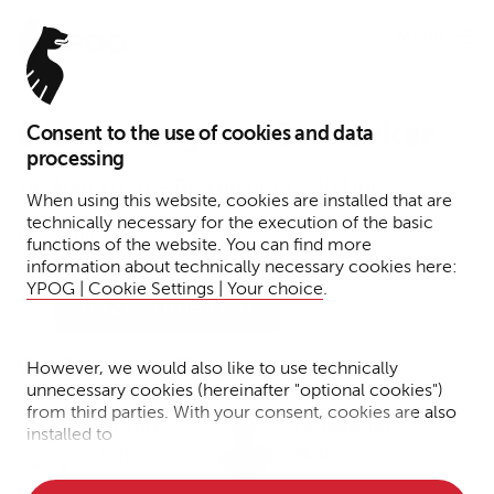
Menu
Claude as your Coworker
Consent to the use of cookies and data
processing
16. April 2026 – Beginn um 12:30 Uhr
When using this website, cookies are installed that are
technically necessary for the execution of the basic
Online
functions of the website. You can find more
information about technically necessary cookies here:
YPOG | Cookie Settings | Your choice
.
Jetzt anmelden.
On the virtual Stage:
However, we would also like to use technically
unnecessary cookies (hereinafter "optional cookies")
from third parties. With your consent, cookies are also
Dr. Lutz
Dr. Benedikt
installed to
Schreiber
Flöter
• Measure the performance of the website