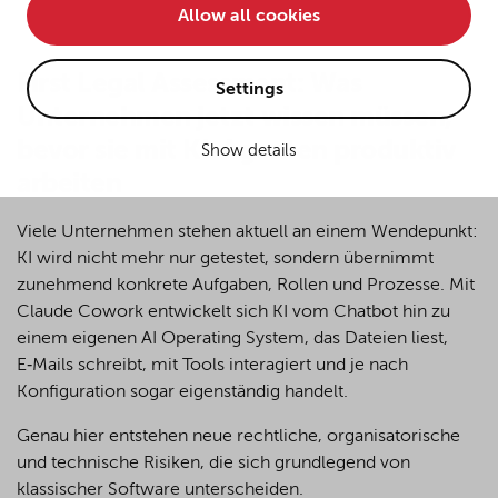
Allow all cookies
• improve the functionality of the website and
• Track your online behavior for targeted advertising
First Legal Assessment: Was
purposes.
Settings
Unternehmen jetzt wissen müssen,
bevor sie mit KI-Agenten produktiv
Show details
If you agree to all optional cookies being used for the
arbeiten
previously mentioned purposes, click "Accept all".
Alternatively, click "Accept only technically necessary"
to reject all optional cookies.
Viele Unternehmen stehen aktuell an einem Wendepunkt:
KI wird nicht mehr nur getestet, sondern übernimmt
zunehmend konkrete Aufgaben, Rollen und Prozesse. Mit
By clicking on "Settings", you can individualize your
Claude Cowork entwickelt sich KI vom Chatbot hin zu
choice of optional cookies. You can revoke or change
einem eigenen AI Operating System, das Dateien liest,
your consent or selection at any time by clicking on the
E‑Mails schreibt, mit Tools interagiert und je nach
cookie
button at the bottom of our website.
Konfiguration sogar eigenständig handelt.
Genau hier entstehen neue rechtliche, organisatorische
For more details, see the cookie settings and our
und technische Risiken, die sich grundlegend von
privacy policy
.
klassischer Software unterscheiden.