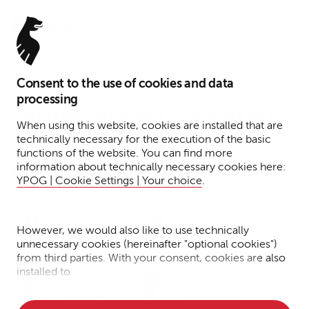
Menu
Consent to the use of cookies and data
19. Juli 2024
processing
Carried Interest – a (never)
When using this website, cookies are installed that are
ending story?
technically necessary for the execution of the basic
functions of the website. You can find more
information about technically necessary cookies here:
Lesezeit: 3 Minuten
Tax
Funds
Briefing
YPOG | Cookie Settings | Your choice
.
Dr. Isabella
Dr. Tammo
However, we would also like to use technically
Denninger
Lüken
unnecessary cookies (hereinafter "optional cookies")
from third parties. With your consent, cookies are also
installed to
Dr. Julian
Andreas
• Measure the performance of the website
Albrecht
Kortendick