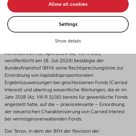
Allow all cookies
• improve the functionality of the website and
Lukas
• Track your online behavior for targeted advertising
Engels-Hohensee
purposes.
Settings
Show details
If you agree to all optional cookies being used for the
previously mentioned purposes, click "Accept all".
Mit Urteil vom 16. April 2024 (Az. VIII R 3/21,
Alternatively, click "Accept only technically necessary"
veröffentlicht am 18. Juli 2024) bestätigte der
to reject all optional cookies.
Bundesfinanzhof (BFH) seine Rechtsprechungslinie zur
Einordnung von kapitaldisproportionalen
Ergebniszuweisungen bei geschlossenen Fonds (Carried
By clicking on "Settings", you can individualize your
Interest) und übertrug wesentliche Wertungen, die er im
choice of optional cookies. You can revoke or change
your consent or selection at any time by clicking on the
Jahr 2018 (Az. VIII R 11/16) bereits für gewerbliche Fonds
cookie
button at the bottom of our website.
angestellt hatte, auf die – praxisrelevante – Einordnung
der steuerlichen Charakterisierung von Carried Interest
bei vermögensverwaltenden Fonds.
For more details, see the cookie settings and our
privacy policy
.
Der Tenor, in dem der BFH der Revision der