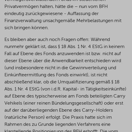
Privatvermögen halten, hätte die – nun vom BFH
eindeutig zurückgewiesene - Auffassung der
Finanzverwaltung unsachgemäße Mehrbelastungen mit
sich bringen können.
Es bleiben aber auch noch Fragen offen: Während
nunmehr geklärt ist, dass § 18 Abs. 1 Nr. 4 EStG in keinem
Fall auf Ebene des Fonds anzuwenden ist bzw. nicht auf
dieser Ebene über die Anwendbarkeit entschieden wird
(und insbesondere nicht in die Gewinnverteilung und
Einkünfteermittlung des Fonds einwirkt), ist nicht
abschließend klar, ob die Umqualifizierung gemäß § 18
Abs. 1 Nr. 4 EStG (von i.d.R. Kapital- in Tätigkeitseinkünfte)
auf Ebene des typischerweise am Fonds beteiligten Carry
Vehikels (einer reinen Bündelungsgesellschaft) oder erst
auf der darüberliegenden Ebene des Carry-Holders
(natürliche Person) erfolgt. Die Praxis hatte sich im
Rahmen des zu Grunde liegenden Verfahrens eine
klarstellende Positionierung des BFH erhofft. Die vom