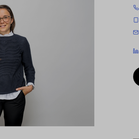
cookies being used for the previously mentioned
Alternatively, click "Accept only technically necessary"
u can individualize your choice of optional cookies.
r consent or selection at any time by clicking on
tom of our website.
kie settings and our
privacy policy
.