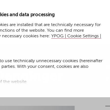
Home
Insights
kies and data processing
Presse
Expertise
ies are installed that are technically necessary for
unctions of the website. You can find more
Events
y necessary cookies here:
YPOG | Cookie Settings |
to use technically unnecessary cookies (hereinafter
d parties. With your consent, cookies are also
 Denninger
f the website
f the website and
for targeted advertising purposes.