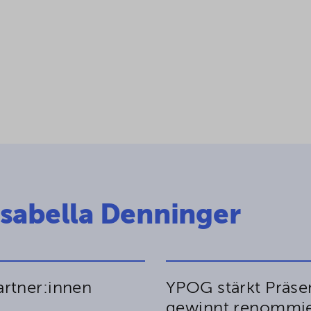
Isabella Denninger
rtner:innen
YPOG stärkt Präse
gewinnt renommier