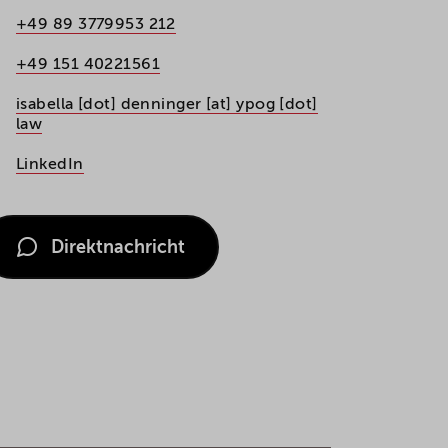
+49 89 3779953 212
+49 151 40221561
isabella [dot] denninger [at] ypog [dot]
law
LinkedIn
Direktnachricht