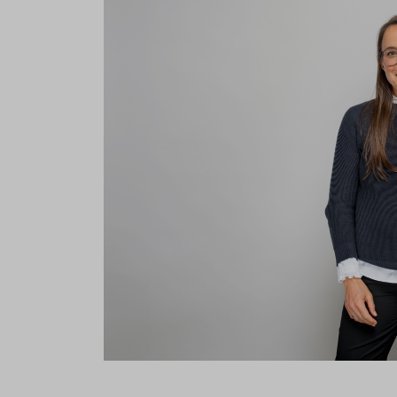
If you agree to all optional 
purposes, click "Accept all". 
to reject all optional cookies.
By clicking on "Settings", yo
You can revoke or change you
the
cookie
button at the bot
For more details, see the coo