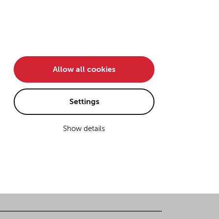
Team
De
/
En
Karriere
Kontakt
Allow all cookies
Settings
Show details
München
Tax
Dispute Resolution