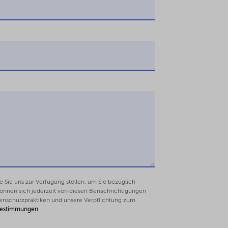
bsvorgängen nach § 16 Abs. 1 und Abs. 2 GrEStG (Di
beteiligungsprogrammen – Umwandlung von Boni in 
Sie uns zur Verfügung stellen, um Sie bezüglich
 können sich jederzeit von diesen Benachrichtigungen
enschutzpraktiken und unsere Verpflichtung zum
bestimmungen
.