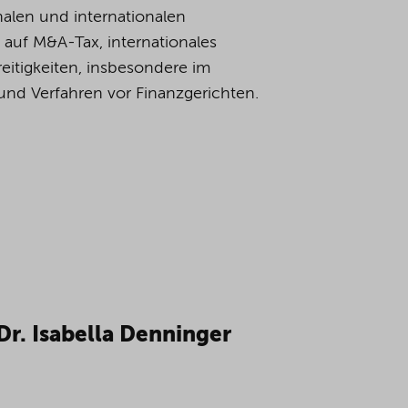
nalen und internationalen
 auf M&A-Tax, internationales
itigkeiten, insbesondere im
d Verfahren vor Finanzgerichten.
d § 153 FGO,
nationales Steuerrecht, 2025.
esonderte und einheitliche Feststellung bei einer 
Dr. Isabella Denninger
 Abs. 1a AO) in (mehrstöckigen) Personengesellschaf
s. 1a AO),