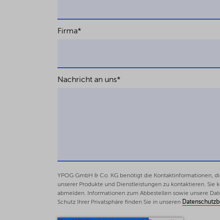
Die Rückabwicklung von Erwer
Duncker & Humblot 2021.
Firma
*
Besteuerung von Management
DStR 2019, S. 2615
Nachricht an uns
*
YPOG GmbH & Co. KG benötigt die Kontaktinformationen, die 
unserer Produkte und Dienstleistungen zu kontaktieren. Sie
abmelden. Informationen zum Abbestellen sowie unsere Dat
Schutz Ihrer Privatsphäre finden Sie in unseren
Datenschutz