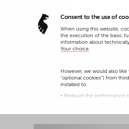
Consent to the use of coo
When using this website, cook
the execution of the basic f
information about technicall
Your choice
.
Associated Partner*
However, we would also like 
"optional cookies") from thir
Dr. Isabella
installed to
• Measure the performance o
• improve the functionality o
• Track your online behavior 