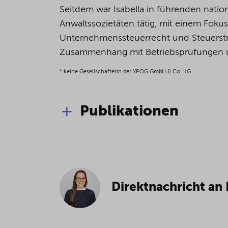
Seitdem war Isabella in führenden natio
Anwaltssozietäten tätig, mit einem Fokus
Unternehmenssteuerrecht und Steuerstre
Zusammenhang mit Betriebsprüfungen un
* keine Gesellschafterin der YPOG GmbH & Co. KG
Publikationen
Kommentierung § 30, § 53 un
in: Oppel/Martini/Oertel, Inter
Grundsätzliche Bedeutung: G
Personengesellschaft,
Direktnachricht an 
AO-StB 2025, 141-143
Teilabschlussbescheid (§ 180
Zebragesellschaften (§ 180 Ab