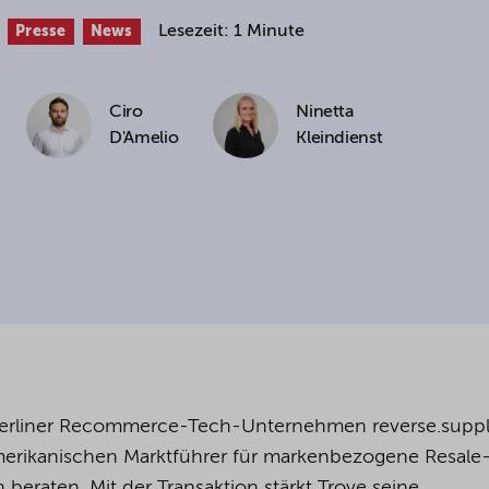
Lesezeit: 1 Minute
Presse
News
cookies being used for the previously mentioned
Alternatively, click "Accept only technically necessary"
Ciro
Ninetta
D'Amelio
Kleindienst
u can individualize your choice of optional cookies.
r consent or selection at any time by clicking on
tom of our website.
kie settings and our
privacy policy
.
erliner Recommerce-Tech-Unternehmen reverse.suppl
erikanischen Marktführer für markenbezogene Resale
beraten. Mit der Transaktion stärkt Trove seine