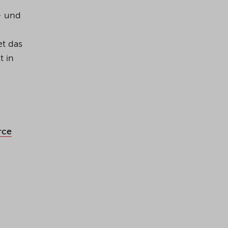
- und
t das
t in
rce