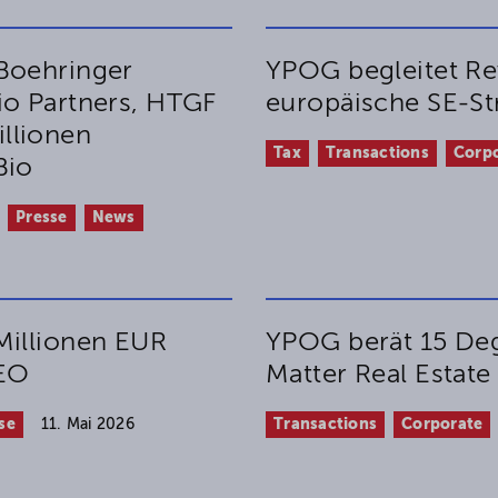
Boehringer
YPOG begleitet Re
io Partners, HTGF
europäische SE-St
llionen
Tax
Transactions
Corp
Bio
Presse
News
Millionen EUR
YPOG berät 15 Deg
eEO
Matter Real Estate
se
11. Mai 2026
Transactions
Corporate