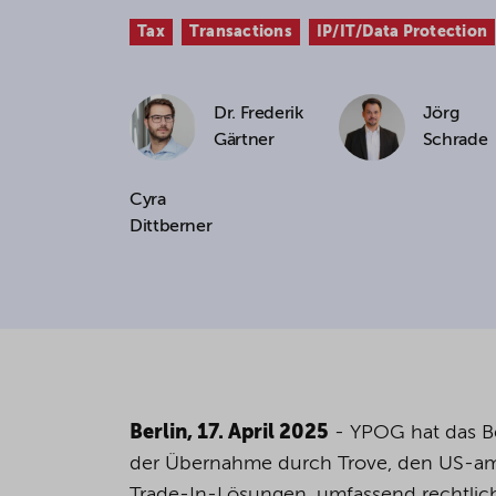
Tax
Transactions
IP/IT/Data Protection
If you agree to all optional 
purposes, click "Accept all". 
to reject all optional cookies.
Dr. Frederik
Jörg
Gärtner
Schrade
By clicking on "Settings", yo
Cyra
You can revoke or change you
Dittberner
the
cookie
button at the bot
For more details, see the coo
Berlin, 17. April 2025
- YPOG hat das B
der Übernahme durch Trove, den US-am
Trade-In-Lösungen, umfassend rechtlich 