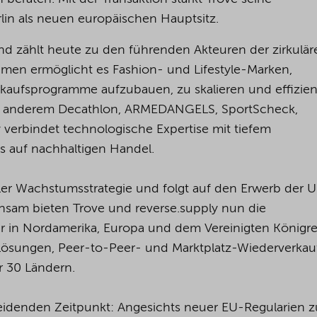
rlin als neuen europäischen Hauptsitz.
d zählt heute zu den führenden Akteuren der zirkulär
men ermöglicht es Fashion- und Lifestyle-Marken,
kaufsprogramme aufzubauen, zu skalieren und effizien
ter anderem Decathlon, ARMEDANGELS, SportScheck,
 verbindet technologische Expertise mit tiefem
s auf nachhaltigen Handel.
ler Wachstumsstrategie und folgt auf den Erwerb der 
nsam bieten Trove und reverse.supply nun die
 in Nordamerika, Europa und dem Vereinigten Königre
-Lösungen, Peer-to-Peer- und Marktplatz-Wiederverkau
r 30 Ländern.
heidenden Zeitpunkt: Angesichts neuer EU-Regularien z