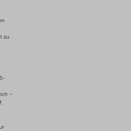
en
t zu
US-
ich –
f,
ur