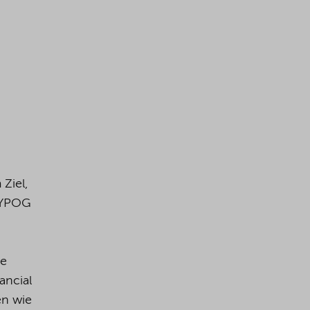
Ziel,
 YPOG
te
ancial
en wie