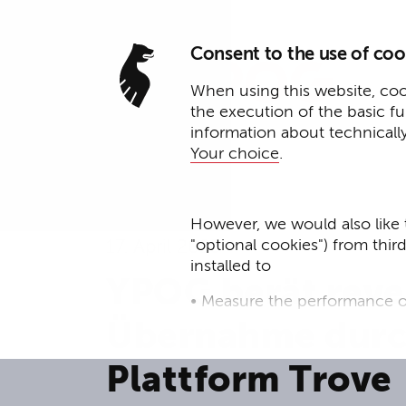
Consent to the use of coo
When using this website, cook
the execution of the basic f
information about technicall
Your choice
.
However, we would also like 
"optional cookies") from thir
17. April 2025
installed to
YPOG berät reve
• Measure the performance o
Übernahme dur
• improve the functionality o
Plattform Trove
• Track your online behavior 