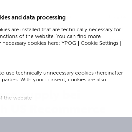
Home
Insights
kies and data processing
Presse
Expertise
ies are installed that are technically necessary for
unctions of the website. You can find more
Events
y necessary cookies here:
YPOG | Cookie Settings |
to use technically unnecessary cookies (hereinafter
d parties. With your consent, cookies are also
rse.supply bei
f the website
ch US Recommerce
f the website and
for targeted advertising purposes.