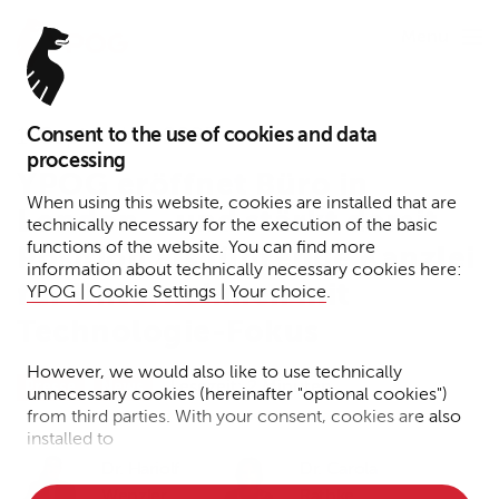
Menu
Consent to the use of cookies and data
1. September 2025
processing
YPOG eröffnet Büro in
When using this website, cookies are installed that are
London – und stärkt damit
technically necessary for the execution of the basic
functions of the website. You can find more
Position als führende Kanzlei
information about technically necessary cookies here:
für Unternehmen mit
YPOG | Cookie Settings | Your choice
.
Technologie-Fokus
However, we would also like to use technically
Lesezeit: 2 Minuten
Presse
News
unnecessary cookies (hereinafter "optional cookies")
from third parties. With your consent, cookies are also
installed to
Dr. Hariolf
Dr. Carola
• Measure the performance of the website
Wenzler
Rathke