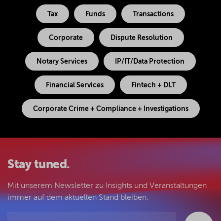
Tax
Funds
Transactions
Corporate
Dispute Resolution
Notary Services
IP/IT/Data Protection
Financial Services
Fintech + DLT
Corporate Crime + Compliance + Investigations
Stay tuned.
Mit unserem Newsletter zu Insights und Veranstaltungen
immer auf dem aktuellen Stand bleiben.