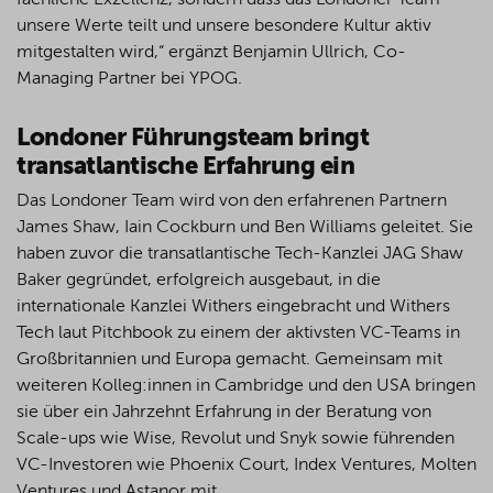
fachliche Exzellenz, sondern dass das Londoner Team
unsere Werte teilt und unsere besondere Kultur aktiv
mitgestalten wird,“ ergänzt Benjamin Ullrich, Co-
Managing Partner bei YPOG.
Londoner Führungsteam bringt
transatlantische Erfahrung ein
Das Londoner Team wird von den erfahrenen Partnern
James Shaw, Iain Cockburn und Ben Williams geleitet. Sie
haben zuvor die transatlantische Tech-Kanzlei JAG Shaw
Baker gegründet, erfolgreich ausgebaut, in die
internationale Kanzlei Withers eingebracht und Withers
Tech laut Pitchbook zu einem der aktivsten VC-Teams in
Großbritannien und Europa gemacht. Gemeinsam mit
weiteren Kolleg:innen in Cambridge und den USA bringen
sie über ein Jahrzehnt Erfahrung in der Beratung von
Scale-ups wie Wise, Revolut und Snyk sowie führenden
VC-Investoren wie Phoenix Court, Index Ventures, Molten
Ventures und Astanor mit.