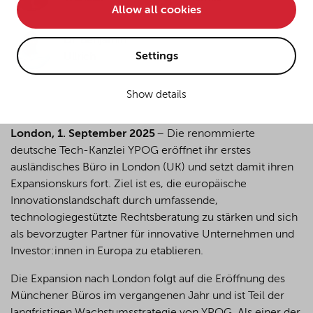
Allow all cookies
• improve the functionality of the website and
• Track your online behavior for targeted advertising
Dr. Benjamin
purposes.
Settings
Ullrich
Show details
If you agree to all optional cookies being used for the
previously mentioned purposes, click "Accept all".
Alternatively, click "Accept only technically necessary"
London, 1. September 2025
– Die renommierte
to reject all optional cookies.
deutsche Tech-Kanzlei YPOG eröffnet ihr erstes
ausländisches Büro in London (UK) und setzt damit ihren
Expansionskurs fort. Ziel ist es, die europäische
By clicking on "Settings", you can individualize your
Innovationslandschaft durch umfassende,
choice of optional cookies. You can revoke or change
technologiegestützte Rechtsberatung zu stärken und sich
your consent or selection at any time by clicking on the
als bevorzugter Partner für innovative Unternehmen und
cookie
button at the bottom of our website.
Investor:innen in Europa zu etablieren.
Die Expansion nach London folgt auf die Eröffnung des
For more details, see the cookie settings and our
Münchener Büros im vergangenen Jahr und ist Teil der
privacy policy
.