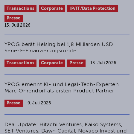
Firmenrechtliche Zulässigkeit des
Transactions
Corporate
IP/IT/Data Protection
Firmenbestandteils "gGmbH"
Presse
NZG 2007, 656-658
15. Juli 2026
YPOG berät Helsing bei 1,8 Milliarden USD
Serie-E-Finanzierungsrunde
Transactions
Corporate
Presse
13. Juli 2026
YPOG ernennt KI- und Legal-Tech-Experten
Marc Ohrendorf als ersten Product Partner
Presse
9. Juli 2026
Deal Update: Hitachi Ventures, Kaiko Systems,
SET Ventures, Dawn Capital, Novaco Invest und