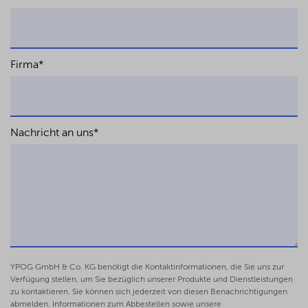
in: Bank/Möllmann, Venture Capital
Agreements in Germany 2017
M&A-Transaktionen – wieviel Compliance
ist nötig, wie wenig ist möglich?
Firma
*
CB 2017, 288-293 (gemeinsam mit Petra
Schaffner)
Step-by-Step: Compliance-Due Diligence
CB 2015, 233-238 (gemeinsam mit Moritz von
Hesberg)
Nachricht an uns
*
Zielkonflikte in gemeinnützigen GmbHs –
strukturell niedrigerer Schutz der
Gläubiger gemeinnütziger GmbHs?
in: Hüttemann/Rawert/K.
Schmidt/Weitemeyer (Hrsg.), Non Profit Law
Yearbook 2011/2012, S.115-146
Gesellschaftsrecht und steuerliche
Gemeinnützigkeit – Die gemeinnützige
YPOG GmbH & Co. KG benötigt die Kontaktinformationen, die Sie uns zur
GmbH und andere Rechtsformen im
Verfügung stellen, um Sie bezüglich unserer Produkte und Dienstleistungen
zu kontaktieren. Sie können sich jederzeit von diesen Benachrichtigungen
Spannungsfeld von Gesellschafts- und
abmelden. Informationen zum Abbestellen sowie unsere