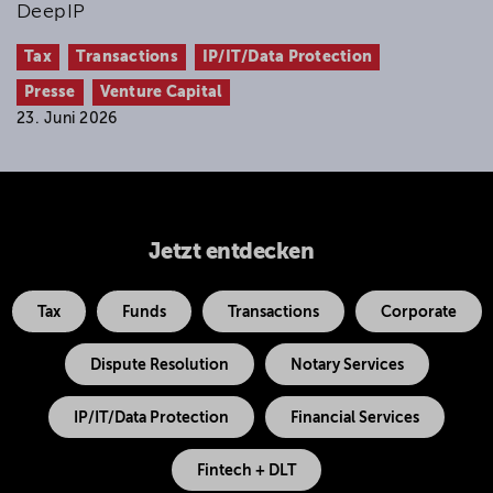
DeepIP
Tax
Transactions
IP/IT/Data Protection
Presse
Venture Capital
23. Juni 2026
Jetzt entdecken
Tax
Funds
Transactions
Corporate
Dispute Resolution
Notary Services
IP/IT/Data Protection
Financial Services
Fintech + DLT