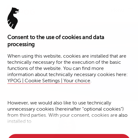
Menu
Consent to the use of cookies and data
Senior Associate
processing
Anja Schindler
When using this website, cookies are installed that are
technically necessary for the execution of the basic
functions of the website. You can find more
Berlin
information about technically necessary cookies here:
YPOG | Cookie Settings | Your choice
.
Transactions
Corporate
However, we would also like to use technically
unnecessary cookies (hereinafter "optional cookies")
from third parties. With your consent, cookies are also
installed to
• Measure the performance of the website