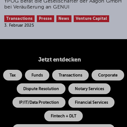
YPOG berät die Gesellschafter der Aagon GmbH
bei Veräußerung an GENUI
Transactions
Presse
News
Venture Capital
3. Februar 2025
Jetzt entdecken
Tax
Funds
Transactions
Corporate
Dispute Resolution
Notary Services
IP/IT/Data Protection
Financial Services
Fintech + DLT