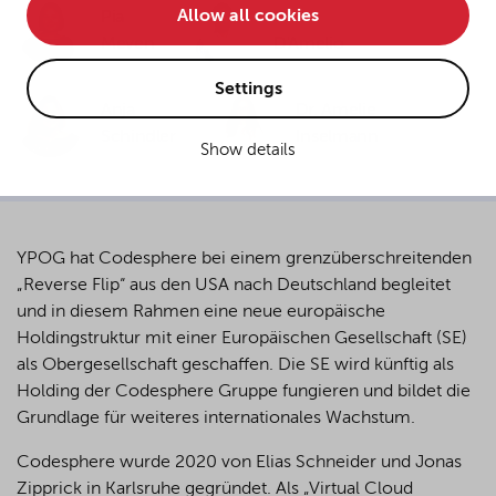
Allow all cookies
Pia
Ciro
• improve the functionality of the website and
Meven
D'Amelio
• Track your online behavior for targeted advertising
purposes.
Settings
Anja
Dr. Amelie
Schindler
Inselmann
Show details
If you agree to all optional cookies being used for the
previously mentioned purposes, click "Accept all".
Alternatively, click "Accept only technically necessary"
to reject all optional cookies.
YPOG hat Codesphere bei einem grenzüberschreitenden
„Reverse Flip“ aus den USA nach Deutschland begleitet
By clicking on "Settings", you can individualize your
und in diesem Rahmen eine neue europäische
choice of optional cookies. You can revoke or change
Holdingstruktur mit einer Europäischen Gesellschaft (SE)
your consent or selection at any time by clicking on the
als Obergesellschaft geschaffen. Die SE wird künftig als
cookie
button at the bottom of our website.
Holding der Codesphere Gruppe fungieren und bildet die
Grundlage für weiteres internationales Wachstum.
For more details, see the cookie settings and our
Codesphere wurde 2020 von Elias Schneider und Jonas
privacy policy
.
Zipprick in Karlsruhe gegründet. Als „Virtual Cloud