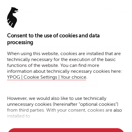
Menu
Consent to the use of cookies and data
7. April 2026
processing
YPOG begleitet Reverse Flip
When using this website, cookies are installed that are
von Codesphere in
technically necessary for the execution of the basic
functions of the website. You can find more
europäische SE-Struktur
information about technically necessary cookies here:
YPOG | Cookie Settings | Your choice
.
Tax
Transactions
Corporate
Presse
Lesezeit: 1 Minute
However, we would also like to use technically
unnecessary cookies (hereinafter "optional cookies")
from third parties. With your consent, cookies are also
Dr. Martin
Stefan
installed to
Schaper
Richter
• Measure the performance of the website