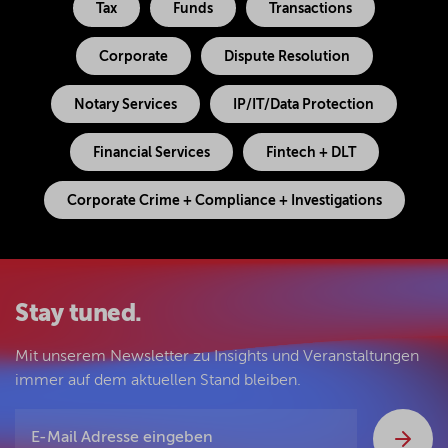
Tax
Funds
Transactions
Corporate
Dispute Resolution
Notary Services
IP/IT/Data Protection
Financial Services
Fintech + DLT
Corporate Crime + Compliance + Investigations
Stay tuned.
Mit unserem Newsletter zu Insights und Veranstaltungen
immer auf dem aktuellen Stand bleiben.