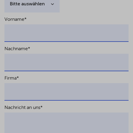
Vertretung der AG durch Aufsichtrat auch
bei Vertrag mit Ein-Personen-Gesellschaft
eines Vorstandsmitgliedes
Vorname
*
EWiR 2019, S. 199 f. (gemeinsam mit Matthias
Schatz)
Kommentierung der §§ 311–318 AktG —
Faktischer Konzern
Nachname
*
in: Heidel (Hrsg.), Aktienrecht und
Kapitalmarktrecht, 4. Auflage 2014 (zusammen
mit Matthias Schatz); 5. Auflage 2019
Kommentierung Anhang § 117 AktG —
Firma
*
Haftung von Stimmrechtsberatern
in: Heidel (Hrsg.), Aktienrecht und
Kapitalmarktrecht, 4. Auflage 2014; 5. Auflage
2019
Nachricht an uns
*
Die Zuständigkeitsordnung im
unverbundenen Verein und im Verein als
Gruppenspitze — Eine
rechtsformvergleichende Untersuchung