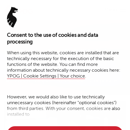
Menu
Consent to the use of cookies and data
Partner
processing
Dr. Sebastian Schödel
When using this website, cookies are installed that are
technically necessary for the execution of the basic
functions of the website. You can find more
Köln
information about technically necessary cookies here:
YPOG | Cookie Settings | Your choice
.
Funds
Dispute Resolution
Corporate
However, we would also like to use technically
unnecessary cookies (hereinafter "optional cookies")
from third parties. With your consent, cookies are also
installed to
• Measure the performance of the website