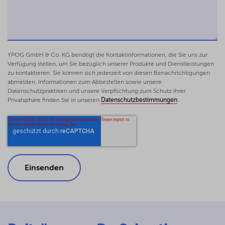
unter Einbeziehung von AG und GmbH mit
praktischen Beispielen aus dem Bereich
der Vereine der Fußballbundesligen
Schriften zum Bürgerlichen Recht, Verlag
Duncker & Humblot, 2017; zugleich Diss.,
YPOG GmbH & Co. KG benötigt die Kontaktinformationen, die Sie uns zur
Verfügung stellen, um Sie bezüglich unserer Produkte und Dienstleistungen
Universität zu Köln, 2015; besprochen von
zu kontaktieren. Sie können sich jederzeit von diesen Benachrichtigungen
Leuschner, npoR 2017, S. 275; ausgezeichnet
abmelden. Informationen zum Abbestellen sowie unsere
mit dem W. Rainer Walz Preis 2017
Datenschutzpraktiken und unsere Verpflichtung zum Schutz Ihrer
Privatsphäre finden Sie in unseren
Datenschutzbestimmungen
.
Gesellschafterdarlehen und
Gesellschafterprivatkonten – illegale
Bankgeschäfte?
WM 2014, S. 285–292 (gemeinsam mit Wien-
and Meilicke)
Aktienrechtsnovelle 2012/2013:
Verkürzung des Spruchverfahrens auf eine
Instanz?
AG Report 2013, R59 (gemeinsam mit Daniel
Lochner)
Keine Festsetzung der Abfindung im