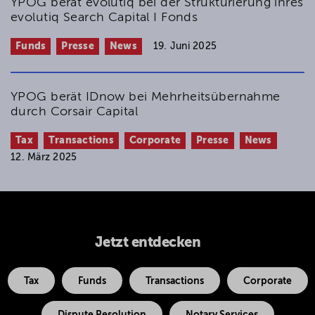
YPOG berät evolutiq bei der Strukturierung ihres
evolutiq Search Capital I Fonds
Funds
Presse
News
19. Juni 2025
YPOG berät IDnow bei Mehrheitsübernahme
durch Corsair Capital
Tax
Transactions
Corporate
Presse
News
12. März 2025
Jetzt entdecken
Tax
Funds
Transactions
Corporate