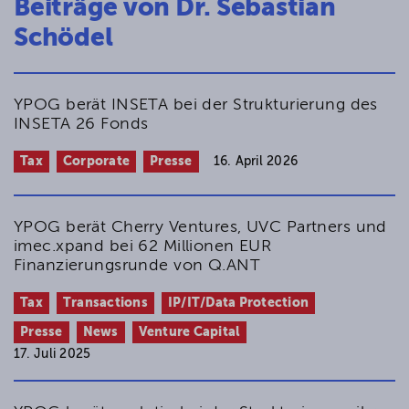
Beiträge von Dr. Sebastian
Spruchverfahren aufgrund
Schödel
mehrheitskonsensualer Schätzung
EWiR 2013, 703–704 (gemeinsam mit Matthias
Schatz)
YPOG berät INSETA bei der Strukturierung des
Nichtigkeit von Wahlbeschlüssen zum
INSETA 26 Fonds
Aufsichtsrat
EWiR 2013, 333–334 (gemeinsam mit Matthias
Tax
Corporate
Presse
16. April 2026
Schatz)
Untreuestraftaten von
Aufsichtsratsmitgliedern wegen
YPOG berät Cherry Ventures, UVC Partners und
satzungswidriger Abrechnung von
imec.xpand bei 62 Millionen EUR
Sitzungsgeldern
Finanzierungsrunde von Q.ANT
EWiR 2013, 27–28 (gemeinsam mit Matthias
Schatz)
Tax
Transactions
IP/IT/Data Protection
Presse
News
Venture Capital
17. Juli 2025