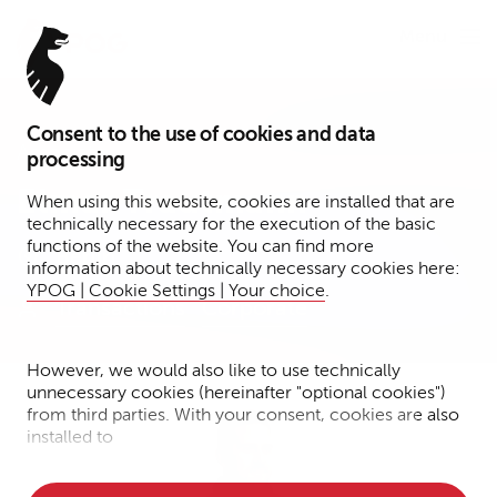
Menu
Consent to the use of cookies and data
Associate
processing
Elmar Trautmann
When using this website, cookies are installed that are
technically necessary for the execution of the basic
functions of the website. You can find more
Berlin
information about technically necessary cookies here:
YPOG | Cookie Settings | Your choice
.
Transactions
Corporate
However, we would also like to use technically
unnecessary cookies (hereinafter "optional cookies")
from third parties. With your consent, cookies are also
installed to
• Measure the performance of the website