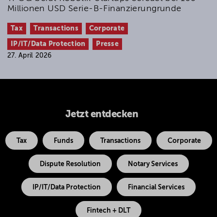
Millionen USD Serie-B-Finanzierungrunde
Tax
Transactions
Corporate
IP/IT/Data Protection
Presse
27. April 2026
Jetzt entdecken
Tax
Funds
Transactions
Corporate
Dispute Resolution
Notary Services
IP/IT/Data Protection
Financial Services
Fintech + DLT