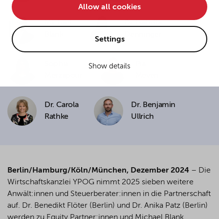
Allow all cookies
• improve the functionality of the website and
Michael
Dr. Isabella
• Track your online behavior for targeted advertising
Blank
Denninger
purposes.
Settings
Sophia
Pia
Show details
If you agree to all optional cookies being used for the
Merzapour
Meven
previously mentioned purposes, click "Accept all".
Alternatively, click "Accept only technically necessary"
to reject all optional cookies.
Dr. Carola
Dr. Benjamin
Rathke
Ullrich
By clicking on "Settings", you can individualize your
choice of optional cookies. You can revoke or change
your consent or selection at any time by clicking on the
cookie
button at the bottom of our website.
Berlin/Hamburg/Köln/München, Dezember 2024
– Die
Wirtschaftskanzlei YPOG nimmt 2025 sieben weitere
Anwält:innen und Steuerberater:innen in die Partnerschaft
For more details, see the cookie settings and our
auf. Dr. Benedikt Flöter (Berlin) und Dr. Anika Patz (Berlin)
privacy policy
.
werden zu Equity Partner:innen und Michael Blank