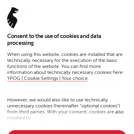
Menu
Consent to the use of cookies and data
16. Dezember 2024
processing
YPOG ernennt sieben neue
When using this website, cookies are installed that are
Partner:innen
technically necessary for the execution of the basic
functions of the website. You can find more
information about technically necessary cookies here:
Tax
Funds
Transactions
YPOG | Cookie Settings | Your choice
.
IP/IT/Data Protection
Financial Services
Presse
News
However, we would also like to use technically
Lesezeit: 5 Minuten
unnecessary cookies (hereinafter "optional cookies")
from third parties. With your consent, cookies are also
installed to
Dr. Benedikt
Dr. Anika
• Measure the performance of the website
Flöter
Patz