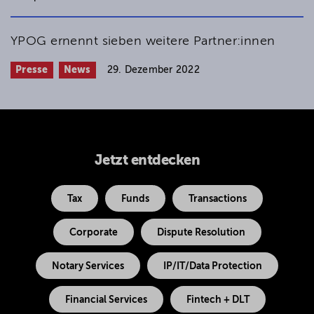
YPOG ernennt sieben weitere Partner:innen
Presse
News
29. Dezember 2022
Jetzt entdecken
Tax
Funds
Transactions
Corporate
Dispute Resolution
Notary Services
IP/IT/Data Protection
Financial Services
Fintech + DLT