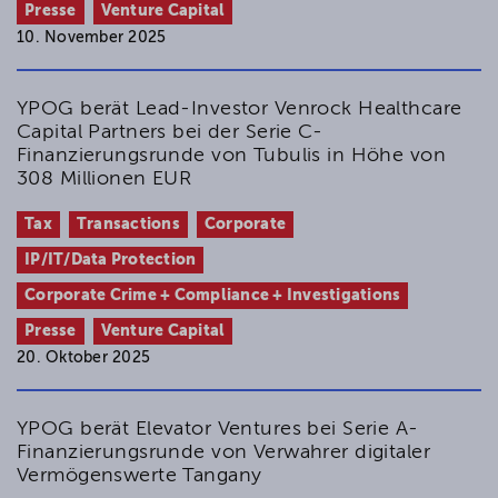
John)
Presse
Venture Capital
Können ausländische
10. November 2025
Buchführungspflichten zu derivativen
inländischen Buchführungspflichten nach
§ 140 AO führen?
YPOG berät Lead-Investor Venrock Healthcare
Capital Partners bei der Serie C-
ISR 2014, 37-42 (gemeinsam mit David John)
Finanzierungsrunde von Tubulis in Höhe von
Ausländische Vorschriften zur
308 Millionen EUR
Buchführung sind nicht von der Regelung
des § 140 AO erfasst
Tax
Transactions
Corporate
ISR 2014, 158 (gemeinsam mit David John)
IP/IT/Data Protection
Die Anwachsung beim Ausscheiden eines
Gesellschafters aus einer
Corporate Crime + Compliance + Investigations
Personengesellschaft als Fall des § 7 Abs. 7
Presse
Venture Capital
Satz 1 ErbStG?
20. Oktober 2025
Ubg 2014, 434-438 (gemeinsam mit David
John)
Kein „Wahlrecht“ zur Überschussrechnung
YPOG berät Elevator Ventures bei Serie A-
Finanzierungsrunde von Verwahrer digitaler
für atypisch still Beteiligten an einer
Vermögenswerte Tangany
bilanzierenden ausländischen (hier;