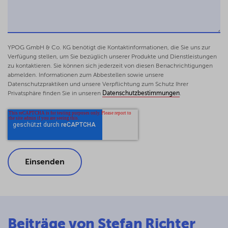
David John)
Buchführungspflicht einer ausländischen
Immobilienkapitalgesellschaft
ISR 2016, 47-48 (gemeinsam mit David John)
YPOG GmbH & Co. KG benötigt die Kontaktinformationen, die Sie uns zur
Besteuerung der Gesellschafter einer als
Verfügung stellen, um Sie bezüglich unserer Produkte und Dienstleistungen
US-LLP organisierten Anwaltssozietät
zu kontaktieren. Sie können sich jederzeit von diesen Benachrichtigungen
abmelden. Informationen zum Abbestellen sowie unsere
nach Art 14 Abs. 1 DBA USA 1989
Datenschutzpraktiken und unsere Verpflichtung zum Schutz Ihrer
ISR 2016, 198-200 (gemeinsam mit David
Privatsphäre finden Sie in unseren
Datenschutzbestimmungen
.
Kater)
Gewinnrealisierungen bei dem
Ausscheiden von Partnern aus
Freiberufler-Sozietäten
FR 2016, 606-615 (gemeinsam mit David
John)
Personengesellschaften im Internationalen
Steuerrecht
2. Aufl., 2015 (gemeinsam mit Franz
Wassermeyer/Helder Schnittker)
Beiträge von Stefan Richter
Freiberufler-Personengesellschaften im