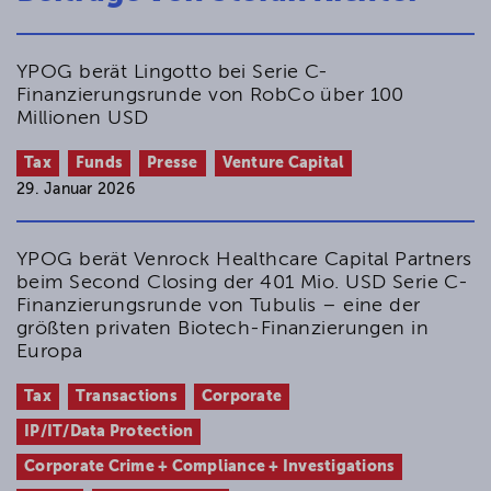
Internationalen Steuerrecht
in Wassermeyer/Richter/Schnittker (Hrsg.),
Personengesellschaften im Internationalen
YPOG berät Lingotto bei Serie C-
Finanzierungsrunde von RobCo über 100
Steuerrecht, 2. Aufl., 2015
Millionen USD
Mitunternehmer und Betriebsstätten
FR 2015, 142-148
Tax
Funds
Presse
Venture Capital
Planung ist das halbe Leben
29. Januar 2026
private banking magazin, 04/2015, S. 30-32
(gemeinsam mit Michael Maßbaum)
Keine Ermittlung des Beteiligungsverlusts
YPOG berät Venrock Healthcare Capital Partners
an einer britischen Partnership, die nach
beim Second Closing der 401 Mio. USD Serie C-
Finanzierungsrunde von Tubulis – eine der
britischem Recht zur Bilanzierung
größten privaten Biotech-Finanzierungen in
verpflichtet ist, nach § 4 Abs. 3 EStG
Europa
ISR 2015, 162-163 (gemeinsam mit David
John)
Tax
Transactions
Corporate
Steuerschuldner in den Fällen des § 7 Abs. 7
IP/IT/Data Protection
Satz 1 ErbStG
FR 2015, 766-769 (gemeinsam mit David
Corporate Crime + Compliance + Investigations