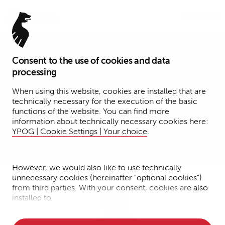
Menu
Consent to the use of cookies and data
Partner
processing
Stefan Richter
When using this website, cookies are installed that are
technically necessary for the execution of the basic
functions of the website. You can find more
Hamburg
information about technically necessary cookies here:
YPOG | Cookie Settings | Your choice
.
Tax
Transactions
Fintech + DLT
However, we would also like to use technically
unnecessary cookies (hereinafter "optional cookies")
from third parties. With your consent, cookies are also
installed to
• Measure the performance of the website