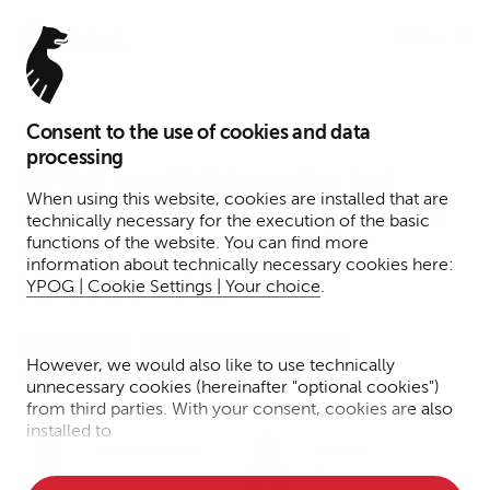
Menu
Consent to the use of cookies and data
29. Januar 2026
processing
YPOG berät Lingotto bei
When using this website, cookies are installed that are
Serie C-Finanzierungsrunde
technically necessary for the execution of the basic
functions of the website. You can find more
von RobCo über 100
information about technically necessary cookies here:
Millionen USD
YPOG | Cookie Settings | Your choice
.
Tax
Funds
Presse
Venture Capital
However, we would also like to use technically
Lesezeit: 2 Minuten
unnecessary cookies (hereinafter "optional cookies")
from third parties. With your consent, cookies are also
installed to
Dr. Benjamin
Stefan
• Measure the performance of the website
Ullrich
Richter