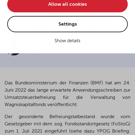
Allow all cookies
• improve the functionality of the website and
• Track your online behavior for targeted advertising
Andreas
Dr. Tammo
purposes.
Settings
Kortendick
Lüken
Show details
Michael
If you agree to all optional cookies being used for the
Blank
previously mentioned purposes, click "Accept all".
Alternatively, click "Accept only technically necessary"
to reject all optional cookies.
Das Bundesministerium der Finanzen (BMF) hat am 24.
By clicking on "Settings", you can individualize your
choice of optional cookies. You can revoke or change
Juni 2022 das lange erwartete Anwendungsschreiben zur
your consent or selection at any time by clicking on the
Umsatzsteuerbefreiung für die Verwaltung von
cookie
button at the bottom of our website.
Wagniskapitalfonds veröffentlicht.
Der gesonderte Befreiungstatbestand wurde vom
For more details, see the cookie settings and our
Gesetzgeber mit dem sog. Fondsstandortgesetz (FoStoG)
privacy policy
.
zum 1. Juli 2021 eingeführt (siehe dazu YPOG Briefing: