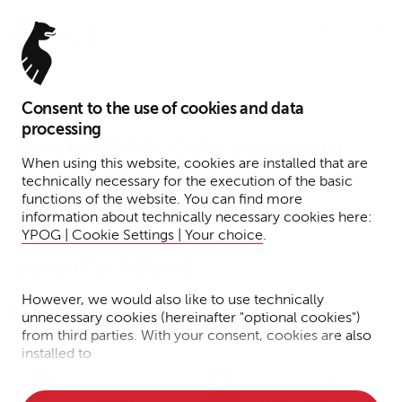
Menu
Consent to the use of cookies and data
30. Juni 2022
processing
Finales BMF-Schreiben zur
When using this website, cookies are installed that are
Umsatzsteuerbefreiung für
technically necessary for the execution of the basic
functions of the website. You can find more
die Verwaltung von
information about technically necessary cookies here:
Wagniskapitalfonds
YPOG | Cookie Settings | Your choice
.
veröffentlicht
However, we would also like to use technically
Lesezeit: 5 Minuten
Tax
Briefing
unnecessary cookies (hereinafter "optional cookies")
from third parties. With your consent, cookies are also
installed to
Dr. Sebastian
Dr. Wolfram
• Measure the performance of the website
Schwarz
Dickersbach