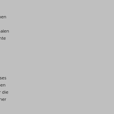
chen
nalen
nte
ses
hen
r die
ner