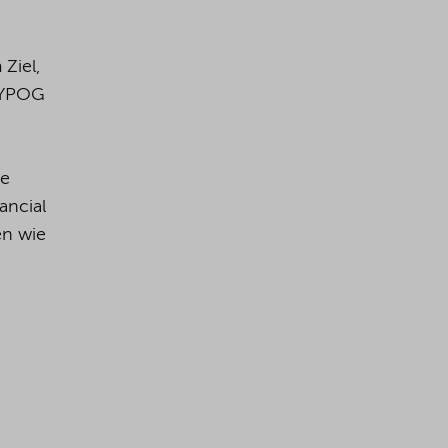
Ziel,
 YPOG
te
ancial
en wie