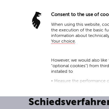
Consent to the use of coo
When using this website, cook
the execution of the basic f
information about technicall
Your choice
.
However, we would also like 
"optional cookies") from thir
15. Dezember 2025
installed to
YPOG baut Komp
• Measure the performance o
Corporate Litiga
• improve the functionality o
Schiedsverfahren
• Track your online behavior 