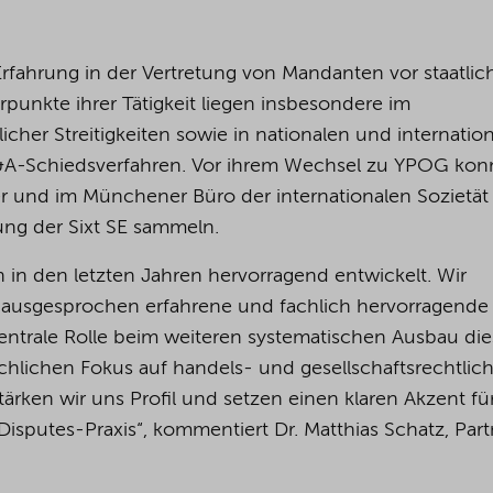
 Erfahrung in der Vertretung von Mandanten vor staatli
unkte ihrer Tätigkeit liegen insbesondere im
icher Streitigkeiten sowie in nationalen und internatio
&A-Schiedsverfahren. Vor ihrem Wechsel zu YPOG kon
er und im Münchener Büro der internationalen Sozietät
ung der Sixt SE sammeln.
 in den letzten Jahren hervorragend entwickelt. Wir
ne ausgesprochen erfahrene und fachlich hervorragende
entrale Rolle beim weiteren systematischen Ausbau die
chlichen Fokus auf handels- und gesellschaftsrechtlic
tärken wir uns Profil und setzen einen klaren Akzent fü
Disputes-Praxis“, kommentiert Dr. Matthias Schatz, Part