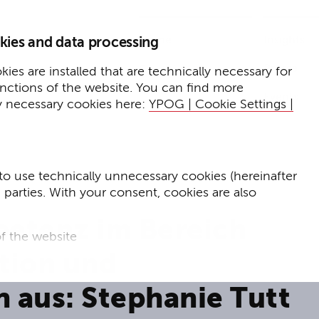
Home
Insights
kies and data processing
Presse
Expertise
ies are installed that are technically necessary for
unctions of the website. You can find more
Events
y necessary cookies here:
YPOG | Cookie Settings |
to use technically unnecessary cookies (hereinafter
d parties. With your consent, cookies are also
etenz im Bereich
f the website
tion und
f the website and
 aus: Stephanie Tutt
for targeted advertising purposes.