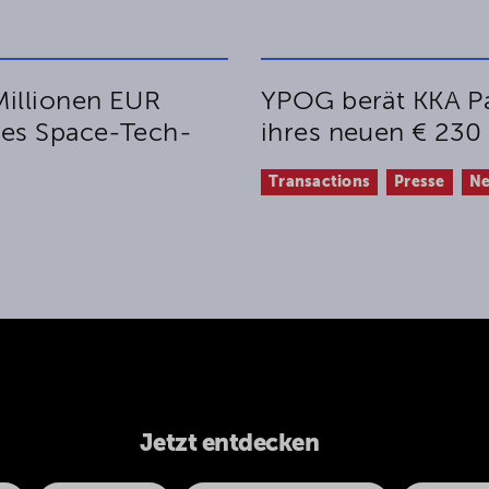
Millionen EUR
YPOG berät KKA Pa
des Space-Tech-
ihres neuen € 230
Transactions
Presse
N
Jetzt entdecken