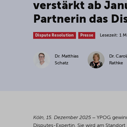
verstärkt ab Jan
If you agree to all optional 
Partnerin das D
purposes, click "Accept all". 
to reject all optional cookies.
Lesezeit: 1 
Dispute Resolution
Presse
By clicking on "Settings", yo
You can revoke or change you
Dr. Matthias
Dr. Carol
the
cookie
button at the bot
Schatz
Rathke
For more details, see the coo
Köln, 15. Dezember 2025
‒
YPOG gewinnt
Disputes-Expertin. Sie wird am Standort 