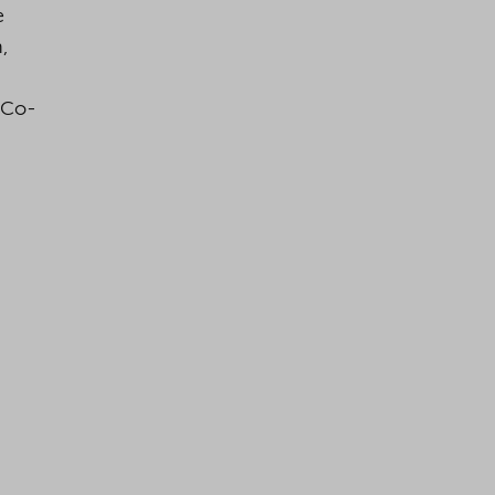
e
,
 Co-