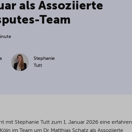
uar als Assoziierte
cookies being used for the previously mentioned
isputes-Team
Alternatively, click "Accept only technically necessary"
Minute
u can individualize your choice of optional cookies.
r consent or selection at any time by clicking on
a
Stephanie
tom of our website.
Tutt
kie settings and our
privacy policy
.
 mit Stephanie Tutt zum 1. Januar 2026 eine erfahre
Köln im Team um Dr. Matthias Schatz als Assoziierte