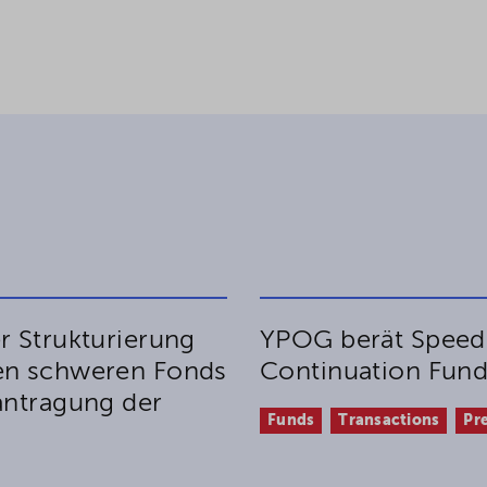
r Strukturierung
YPOG berät Speedi
nen schweren Fonds
Continuation Fun
antragung der
Funds
Transactions
Pr