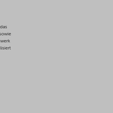
 das
 sowie
zwerk
isiert