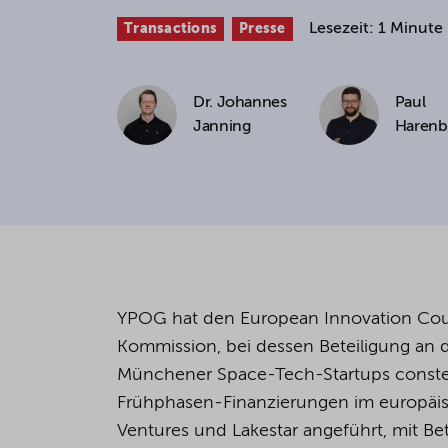
Lesezeit: 1 Minute
Transactions
Presse
If you agree to all optional 
purposes, click "Accept all". 
to reject all optional cookies.
Dr. Johannes
Paul
Janning
Harenb
By clicking on "Settings", yo
You can revoke or change you
the
cookie
button at the bot
For more details, see the coo
YPOG hat den European Innovation Counci
Kommission, bei dessen Beteiligung an 
Münchener Space-Tech-Startups constell
Frühphasen-Finanzierungen im europäi
Ventures und Lakestar angeführt, mit Bete