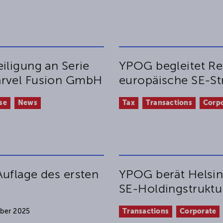
iligung an Serie
YPOG begleitet Re
arvel Fusion GmbH
europäische SE-St
se
News
Tax
Transactions
Corp
uflage des ersten
YPOG berät Helsing
SE-Holdingstrukt
mber 2025
Transactions
Corporate