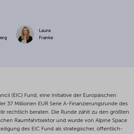
cookies being used for the previously mentioned
Alternatively, click "Accept only technically necessary"
Laura
erg
Franke
u can individualize your choice of optional cookies.
r consent or selection at any time by clicking on
tom of our website.
kie settings and our
privacy policy
.
l (EIC) Fund, eine Initiative der Europäischen
der 37 Millionen EUR Serie A-Finanzierungsrunde des
r rechtlich beraten. Die Runde zählt zu den größten
schen Raumfahrtsektor und wurde von Alpine Space
iligung des EIC Fund als strategischer, öffentlich-