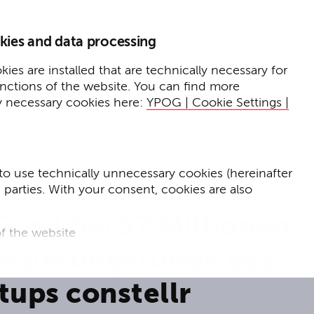
Home
Insights
kies and data processing
Presse
Expertise
ies are installed that are technically necessary for
unctions of the website. You can find more
Events
y necessary cookies here:
YPOG | Cookie Settings |
to use technically unnecessary cookies (hereinafter
d parties. With your consent, cookies are also
Fund bei 37 Millionen
f the website
anzierungsrunde des
f the website and
tups constellr
for targeted advertising purposes.