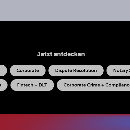
Jetzt entdecken
s
Corporate
Dispute Resolution
Notary 
s
Fintech + DLT
Corporate Crime + Compliance