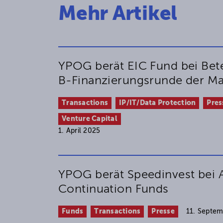
Mehr Artikel
YPOG berät EIC Fund bei Bete
B-Finanzierungsrunde der M
Transactions
IP/IT/Data Protection
Pres
Venture Capital
1. April 2025
YPOG berät Speedinvest bei A
Continuation Funds
Funds
Transactions
Presse
11. Septe