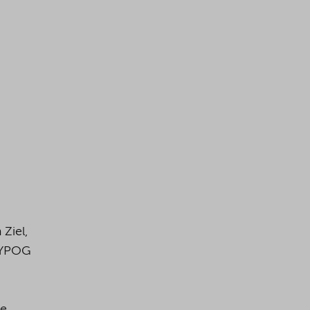
Ziel,
 YPOG
te