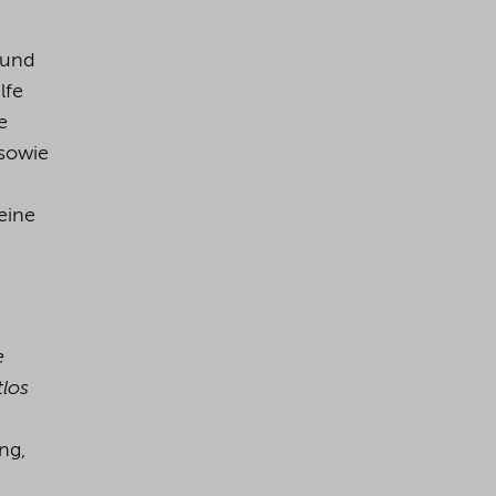
rund
lfe
e
 sowie
eine
e
tlos
ng,