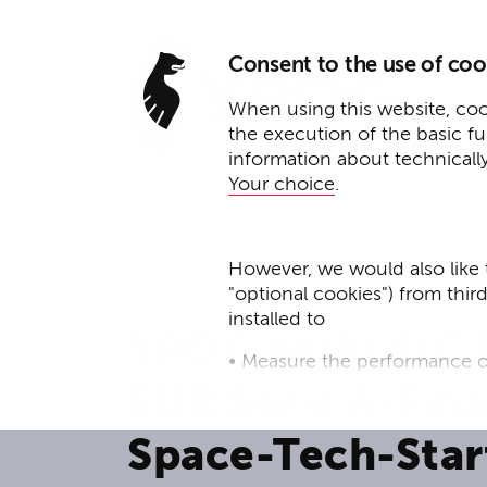
Consent to the use of coo
When using this website, cook
the execution of the basic f
information about technicall
Your choice
.
However, we would also like 
"optional cookies") from thir
2. März 2026
installed to
YPOG berät EIC 
• Measure the performance o
EUR Serie A-Fin
• improve the functionality o
Space-Tech-Star
• Track your online behavior 