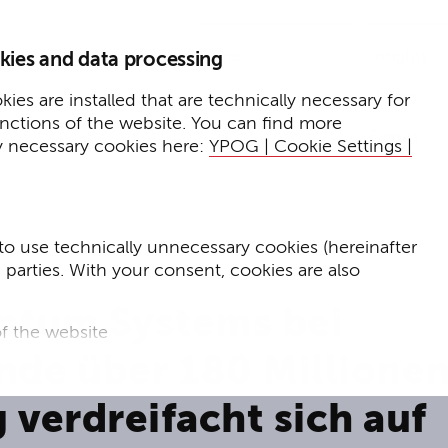
Home
Insights
kies and data processing
Presse
Expertise
ies are installed that are technically necessary for
unctions of the website. You can find more
Events
y necessary cookies here:
YPOG | Cookie Settings |
to use technically unnecessary cookies (hereinafter
d parties. With your consent, cookies are also
ntum Systems bei
f the website
nde über 180 Millione
f the website and
 verdreifacht sich auf
for targeted advertising purposes.