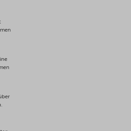
t
ommen
ine
hmen
über
en.