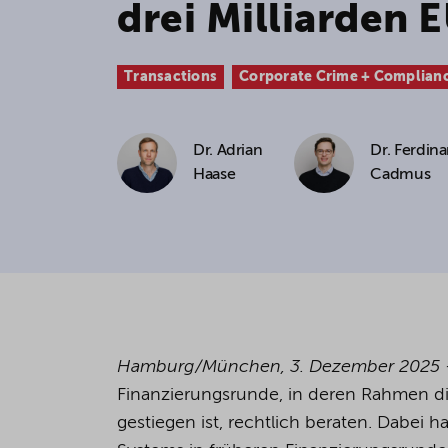
drei Milliarden 
If you agree to all optional 
purposes, click "Accept all". 
Transactions
Corporate Crime + Complianc
to reject all optional cookies.
Dr. Adrian
Dr. Ferdin
By clicking on "Settings", yo
Haase
Cadmus
You can revoke or change you
the
cookie
button at the bot
For more details, see the coo
Hamburg/München, 3. Dezember 2025
Finanzierungsrunde, in deren Rahmen d
gestiegen ist, rechtlich beraten. Dabei 