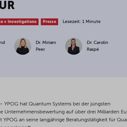
EUR
cookies being used for the previously mentioned
Alternatively, click "Accept only technically necessary"
Lesezeit: 1 Minute
e + Investigations
Presse
and
Dr. Miriam
Dr. Carolin
u can individualize your choice of optional cookies.
Peer
Raspé
r consent or selection at any time by clicking on
tom of our website.
kie settings and our
privacy policy
.
– YPOG hat Quantum Systems bei der jüngsten
ie Unternehmensbewertung auf über drei Milliarden Eu
hat YPOG an seine langjährige Beratungstätigkeit für Q