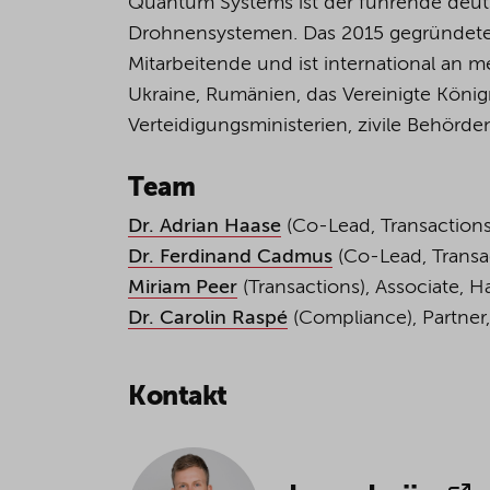
Quantum Systems ist der führende deutsc
Drohnensystemen. Das 2015 gegründete
Mitarbeitende und ist international an m
Ukraine, Rumänien, das Vereinigte Kön
Verteidigungsministerien, zivile Behör
Team
Dr. Adrian Haase
(Co-Lead, Transaction
Dr. Ferdinand Cadmus
(Co-Lead, Transac
Miriam Peer
(Transactions), Associate,
Dr. Carolin Raspé
(Compliance), Partne
Kontakt