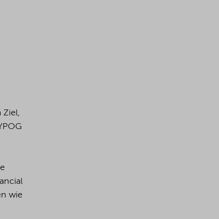
Ziel,
 YPOG
te
ancial
en wie