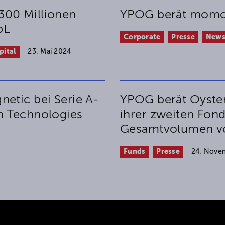
300 Millionen
YPOG berät momo
pL
Corporate
Presse
New
pital
23. Mai 2024
etic bei Serie A-
YPOG berät Oyster
n Technologies
ihrer zweiten Fon
Gesamtvolumen vo
Funds
Presse
24. Nove