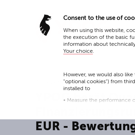
Consent to the use of coo
When using this website, cook
the execution of the basic f
information about technicall
Your choice
.
However, we would also like 
"optional cookies") from thir
3. Dezember 2025
installed to
YPOG berät Qua
• Measure the performance o
Finanzierungsru
• improve the functionality o
EUR ­- Bewertung
• Track your online behavior 