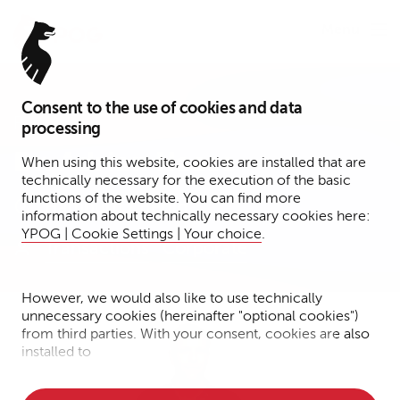
Menu
Consent to the use of cookies and data
Partner
processing
Dr. Adrian Haase
When using this website, cookies are installed that are
technically necessary for the execution of the basic
functions of the website. You can find more
Hamburg / Berlin
information about technically necessary cookies here:
YPOG | Cookie Settings | Your choice
.
Transactions
Corporate
However, we would also like to use technically
unnecessary cookies (hereinafter "optional cookies")
from third parties. With your consent, cookies are also
installed to
• Measure the performance of the website