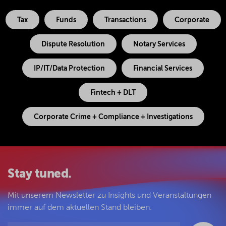
Tax
Funds
Transactions
Corporate
Dispute Resolution
Notary Services
IP/IT/Data Protection
Financial Services
Fintech + DLT
Corporate Crime + Compliance + Investigations
Stay tuned.
Mit unserem Newsletter zu Insights und Veranstaltungen
immer auf dem aktuellen Stand bleiben.