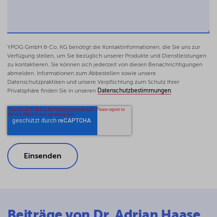
in: Gusy/Kugelmann/Würtenberger (Hrsg.),
Rechtshandbuch Zivile Sicherheit, 2016, S.
517-526
Harmonizing substantive cybercrime law
YPOG GmbH & Co. KG benötigt die Kontaktinformationen, die Sie uns zur
through European Union directive
Verfügung stellen, um Sie bezüglich unserer Produkte und Dienstleistungen
2013/40/EU – From European legislation
zu kontaktieren. Sie können sich jederzeit von diesen Benachrichtigungen
abmelden. Informationen zum Abbestellen sowie unsere
to international model law?
Datenschutzpraktiken und unsere Verpflichtung zum Schutz Ihrer
IEEE Xplore, ICACC 2015, 1-6
Privatsphäre finden Sie in unseren
Datenschutzbestimmungen
.
Kongressbericht: Cyberkriminalität als
internationale Herausforderung
ZIS, 2015, 422-425
Beiträge von Dr. Adrian Haase