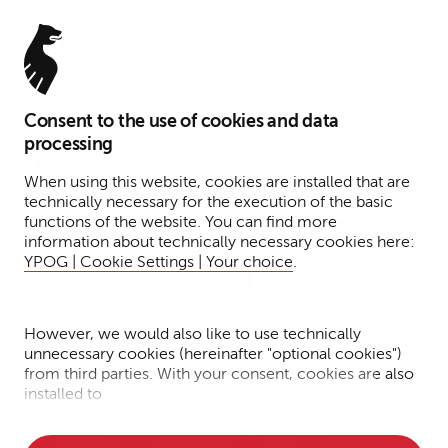
Menu
Consent to the use of cookies and data
2. August 2023
processing
YPOG berät KKA Partners bei
When using this website, cookies are installed that are
der Strukturierung ihres
technically necessary for the execution of the basic
functions of the website. You can find more
neuen € 230 Millionen Fonds
information about technically necessary cookies here:
YPOG | Cookie Settings | Your choice
.
Lesezeit: 1 Minute
Transactions
Presse
News
However, we would also like to use technically
unnecessary cookies (hereinafter "optional cookies")
Dr. Stephan
Dr. Helder
from third parties. With your consent, cookies are also
Bank
Schnittker
installed to
• Measure the performance of the website
Dr. Niklas
Axel