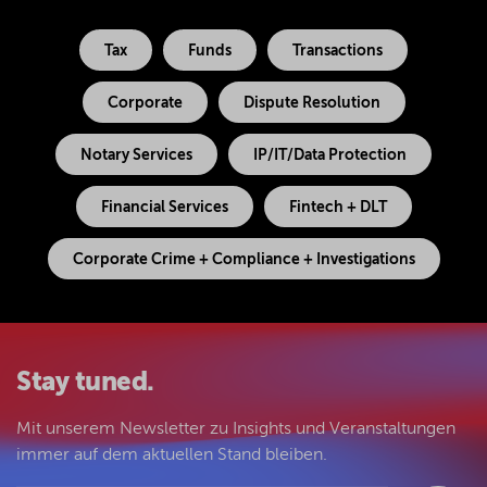
Tax
Funds
Transactions
Corporate
Dispute Resolution
Notary Services
IP/IT/Data Protection
Financial Services
Fintech + DLT
Corporate Crime + Compliance + Investigations
Stay tuned.
Mit unserem Newsletter zu Insights und Veranstaltungen
immer auf dem aktuellen Stand bleiben.