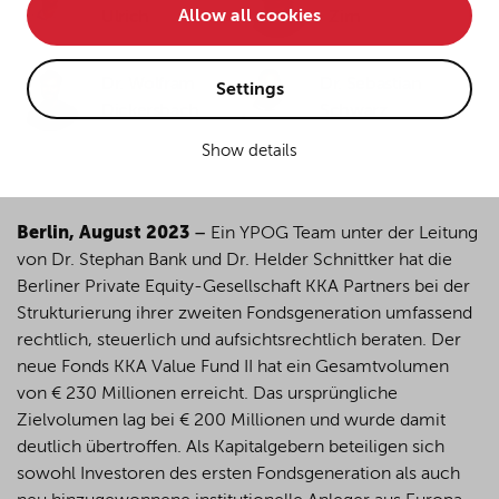
Allow all cookies
Ulrich
Zirn
• improve the functionality of the website and
• Track your online behavior for targeted advertising
purposes.
Dr. Wolfram
Dr. Sebastian
Settings
Dickersbach
Schwarz
Show details
If you agree to all optional cookies being used for the
previously mentioned purposes, click "Accept all".
Alternatively, click "Accept only technically necessary"
to reject all optional cookies.
Berlin, August 2023
–
Ein YPOG Team unter der Leitung
von Dr. Stephan Bank und Dr. Helder Schnittker hat die
Berliner Private Equity-Gesellschaft KKA Partners bei der
By clicking on "Settings", you can individualize your
Strukturierung ihrer zweiten Fondsgeneration umfassend
choice of optional cookies. You can revoke or change
rechtlich, steuerlich und aufsichtsrechtlich beraten. Der
your consent or selection at any time by clicking on the
neue Fonds KKA Value Fund II hat ein Gesamtvolumen
cookie
button at the bottom of our website.
von € 230 Millionen erreicht. Das ursprüngliche
Zielvolumen lag bei € 200 Millionen und wurde damit
deutlich übertroffen. Als Kapitalgebern beteiligen sich
For more details, see the cookie settings and our
sowohl Investoren des ersten Fondsgeneration als auch
privacy policy
.