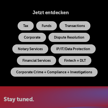
Jetzt entdecken
Tax
Funds
Transactions
Corporate
Dispute Resolution
Notary Services
IP/IT/Data Protection
Financial Services
Fintech + DLT
Corporate Crime + Compliance + Investigations
Stay tuned.