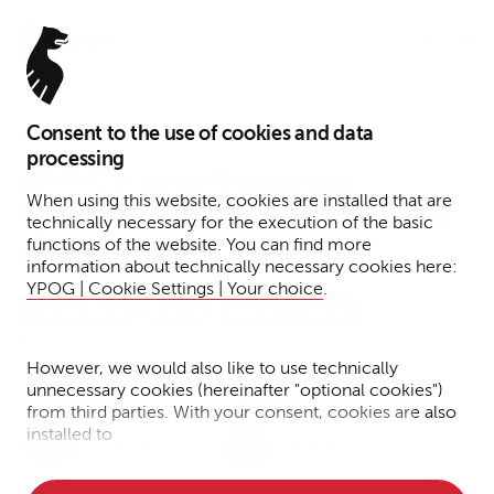
Menu
Consent to the use of cookies and data
19. Dezember 2025
processing
YPOG berät Quantum
When using this website, cookies are installed that are
Systems bei der Übernahme
technically necessary for the execution of the basic
functions of the website. You can find more
von Fernride
information about technically necessary cookies here:
YPOG | Cookie Settings | Your choice
.
Transactions
Presse
Venture Capital
Lesezeit: 1 Minute
However, we would also like to use technically
unnecessary cookies (hereinafter "optional cookies")
from third parties. With your consent, cookies are also
Dr. Adrian
Dr. Miriam
installed to
Haase
Peer
• Measure the performance of the website