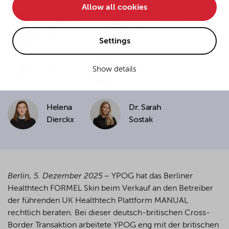
Allow all cookies
• improve the functionality of the website and
Dr. Carolin
Dr. Ferdinand
• Track your online behavior for targeted advertising
Raspé
Cadmus
purposes.
Settings
Sjard
Ninetta
Show details
If you agree to all optional cookies being used for the
Seeger
Kleindienst
previously mentioned purposes, click "Accept all".
Alternatively, click "Accept only technically necessary"
to reject all optional cookies.
Helena
Dr. Sarah
Dierckx
Sostak
By clicking on "Settings", you can individualize your
choice of optional cookies. You can revoke or change
your consent or selection at any time by clicking on the
cookie
button at the bottom of our website.
Berlin, 5. Dezember 2025
– YPOG hat das Berliner
Healthtech FORMEL Skin beim Verkauf an den Betreiber
der führenden UK Healthtech Plattform MANUAL
For more details, see the cookie settings and our
rechtlich beraten. Bei dieser deutsch-britischen Cross-
privacy policy
.
Border Transaktion arbeitete YPOG eng mit der britischen