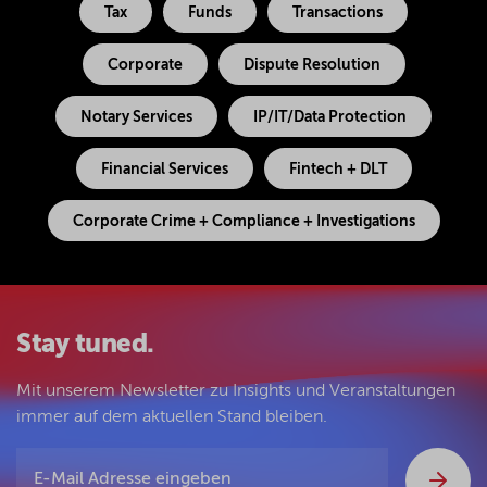
Tax
Funds
Transactions
Corporate
Dispute Resolution
Notary Services
IP/IT/Data Protection
Financial Services
Fintech + DLT
Corporate Crime + Compliance + Investigations
Stay tuned.
Mit unserem Newsletter zu Insights und Veranstaltungen
immer auf dem aktuellen Stand bleiben.