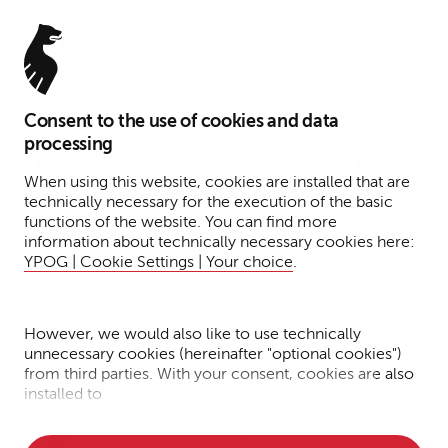
Menu
Consent to the use of cookies and data
8. Dezember 2025
processing
YPOG berät FORMEL Skin bei
When using this website, cookies are installed that are
Übernahme durch Manual
technically necessary for the execution of the basic
functions of the website. You can find more
information about technically necessary cookies here:
Lesezeit: 1 Minute
Funds
Presse
YPOG | Cookie Settings | Your choice
.
Dr. Frederik
Jörg
However, we would also like to use technically
Gärtner
Schrade
unnecessary cookies (hereinafter "optional cookies")
from third parties. With your consent, cookies are also
installed to
Dr. Tim
Matthias
• Measure the performance of the website
Schlösser
Kresser