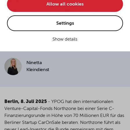
Allow all cookies
• improve the functionality of the website and
Dr. Frederik
Benjamin
• Track your online behavior for targeted advertising
Gärtner
Müller
purposes.
Settings
Jörg
Anna
Show details
If you agree to all optional cookies being used for the
Schrade
Eickmeier
previously mentioned purposes, click "Accept all".
Alternatively, click "Accept only technically necessary"
to reject all optional cookies.
Ninetta
Kleindienst
By clicking on "Settings", you can individualize your
choice of optional cookies. You can revoke or change
your consent or selection at any time by clicking on the
cookie
button at the bottom of our website.
Berlin, 8. Juli 2025
- YPOG hat den internationalen
Venture-Capital-Fonds Northzone bei einer Serie C-
Finanzierungsrunde in Höhe von 70 Millionen EUR für das
For more details, see the cookie settings and our
Berliner Startup CarOnSale beraten. Northzone führt als
privacy policy
.
neuer Lead-Investor die Runde gemeinsam mit dem