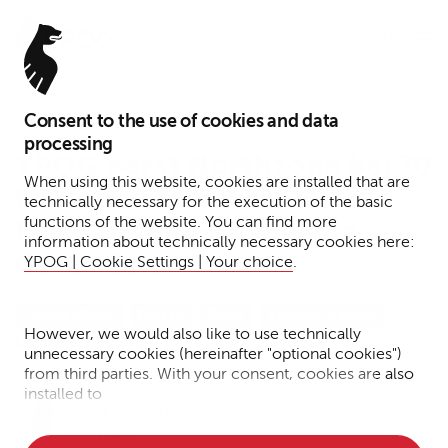
Menu
Consent to the use of cookies and data
8. Juli 2025
processing
YPOG berät Northzone bei 70
When using this website, cookies are installed that are
Millionen EUR Serie C-
technically necessary for the execution of the basic
functions of the website. You can find more
Finanzierungsrunde von
information about technically necessary cookies here:
CarOnSale
YPOG | Cookie Settings | Your choice
.
Transactions
Presse
News
Venture Capital
However, we would also like to use technically
Lesezeit: 1 Minute
unnecessary cookies (hereinafter "optional cookies")
from third parties. With your consent, cookies are also
installed to
Dr. Benjamin
• Measure the performance of the website
Ullrich