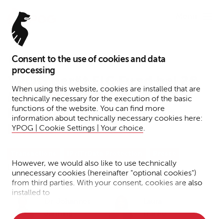
Menu
Consent to the use of cookies and data
11. Mai 2026
processing
YPOG berät EIC Fund bei 28
When using this website, cookies are installed that are
Millionen EUR
technically necessary for the execution of the basic
functions of the website. You can find more
Finanzierungsrunde von
information about technically necessary cookies here:
LiveEO
YPOG | Cookie Settings | Your choice
.
Transactions
IP/IT/Data Protection
Presse
However, we would also like to use technically
Lesezeit: 1 Minute
unnecessary cookies (hereinafter "optional cookies")
from third parties. With your consent, cookies are also
installed to
Dr. Johannes
Laura
• Measure the performance of the website
Janning
Franke