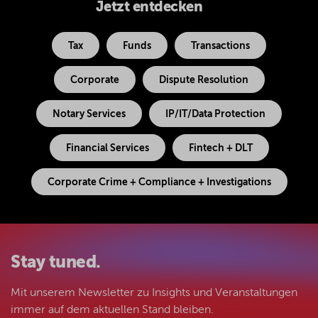
Jetzt entdecken
Tax
Funds
Transactions
Corporate
Dispute Resolution
Notary Services
IP/IT/Data Protection
Financial Services
Fintech + DLT
Corporate Crime + Compliance + Investigations
Stay tuned.
Mit unserem Newsletter zu Insights und Veranstaltungen
immer auf dem aktuellen Stand bleiben.